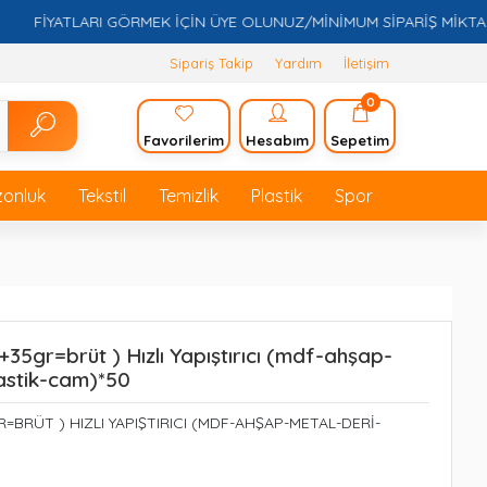
FİYATLARI GÖRMEK İÇİN ÜYE OLUNUZ/MİNİMUM SİPARİŞ MİKTARI 5.0
Sipariş Takip
Yardım
İletişim
0
Favorilerim
Hesabım
Sepetim
zonluk
Tekstil
Temizlik
Plastik
Spor
+35gr=brüt ) Hızlı Yapıştırıcı (mdf-ahşap-
astik-cam)*50
=BRÜT ) HIZLI YAPIŞTIRICI (MDF-AHŞAP-METAL-DERİ-