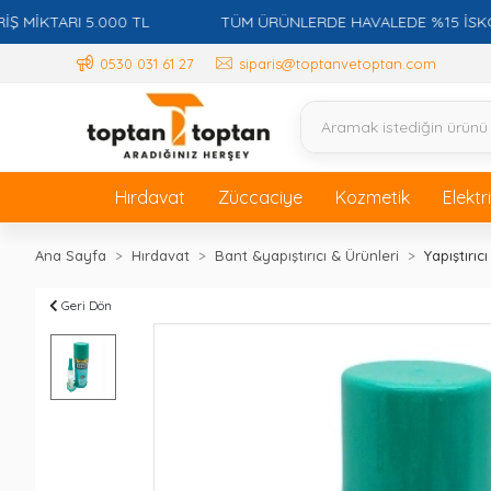
TARI 5.000 TL
TÜM ÜRÜNLERDE HAVALEDE %15 İSKONTO +
0530 031 61 27
siparis@toptanvetoptan.com
Hırdavat
Züccaciye
Kozmetik
Elektr
Ana Sayfa
Hırdavat
Bant &yapıştırıcı & Ürünleri
Yapıştırıcı 
Geri Dön