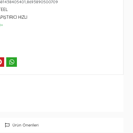
681438405401,8693890500709
TEEL
APIŞTIRICI HIZLI
0+
Ürün Önerileri