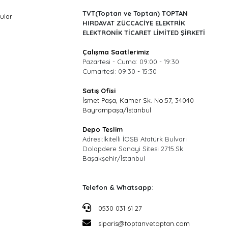
TVT(Toptan ve Toptan) TOPTAN
ular
HIRDAVAT ZÜCCACİYE ELEKTRİK
ELEKTRONİK TİCARET LİMİTED ŞİRKETİ
Çalışma Saatlerimiz
Pazartesi - Cuma: 09:00 - 19:30
Cumartesi: 09:30 - 15:30
Satış Ofisi
İsmet Paşa, Kamer Sk. No:57, 34040
Bayrampaşa/İstanbul
Depo Teslim
Adresi:İkitelli İOSB Atatürk Bulvarı
Dolapdere Sanayi Sitesi 2715.Sk
Başakşehir/İstanbul
Telefon & Whatsapp
:
0530 031 61 27
siparis@toptanvetoptan.com