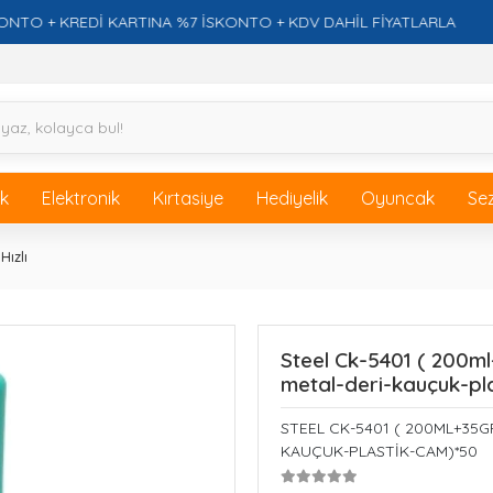
 KREDİ KARTINA %7 İSKONTO + KDV DAHİL FİYATLARLA
ik
Elektronik
Kırtasiye
Hediyelik
Oyuncak
Se
Hızlı
Steel Ck-5401 ( 200ml
metal-deri-kauçuk-pl
STEEL CK-5401 ( 200ML+35GR
KAUÇUK-PLASTİK-CAM)*50