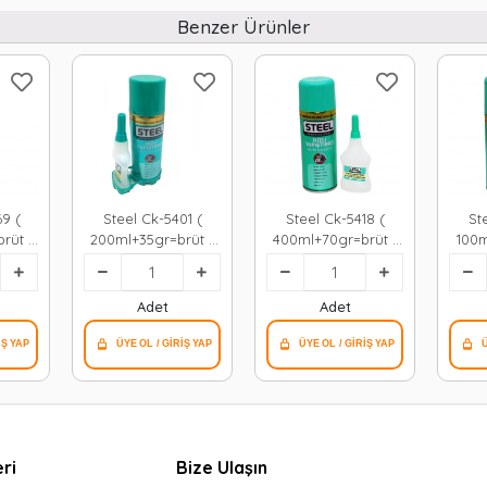
Benzer Ürünler
69 (
Steel Ck-5401 (
Steel Ck-5418 (
St
rüt )
200ml+35gr=brüt )
400ml+70gr=brüt )
100m
ı (mdf-
Hızlı Yapıştırıcı (mdf-
Hızlı Yapıştırıcı (mdf-
Hızlı 
deri-
ahşap-metal-deri-
ahşap-metal-deri-
ahşa
tik-
kauçuk-plastik-
kauçuk-plastik-
kau
Adet
Adet
cam)*50
cam)*25
ri
Bize Ulaşın