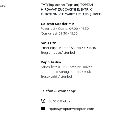
TVT(Toptan ve Toptan) TOPTAN
ular
HIRDAVAT ZÜCCACİYE ELEKTRİK
ELEKTRONİK TİCARET LİMİTED ŞİRKETİ
Çalışma Saatlerimiz
Pazartesi - Cuma: 09:00 - 19:30
Cumartesi: 09:30 - 15:30
Satış Ofisi
İsmet Paşa, Kamer Sk. No:57, 34040
Bayrampaşa/İstanbul
Depo Teslim
Adresi:İkitelli İOSB Atatürk Bulvarı
Dolapdere Sanayi Sitesi 2715.Sk
Başakşehir/İstanbul
Telefon & Whatsapp
:
0530 031 61 27
siparis@toptanvetoptan.com