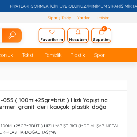
FİYATLARI GÖRMEK İÇİN ÜYE OLUNUZ/MİNİMUM SİPARİŞ MİKTARI 5.0
Sipariş Takip
Yardım
İletişim
0
Favorilerim
Hesabım
Sepetim
zonluk
Tekstil
Temizlik
Plastik
Spor
055 ( 100ml+25gr=brüt ) Hızlı Yapıştırıcı
rmer-granit-deri-kauçuk-plastik-doğal
 100ML+25GR=BRÜT ) HIZLI YAPIŞTIRICI (MDF-AHŞAP-METAL-
UK-PLASTİK-DOĞAL TAŞ)*48