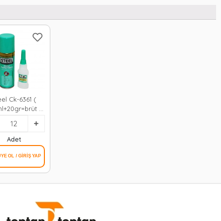
eel Ck-6361 (
l+20gr=brüt )
Yapıştırıcı (mdf-
p-metal-deri-
çuk-plastik-
Adet
cam)*12x1