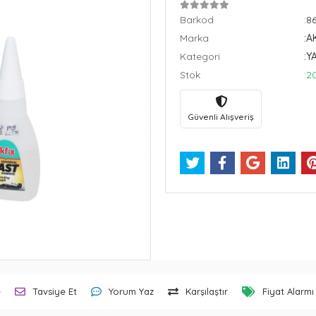
Barkod
:8
Marka
:A
Kategori
:Y
Stok
:2
Güvenli Alışveriş
e
Tavsiye Et
Yorum Yaz
Karşılaştır
Fiyat Alarmı