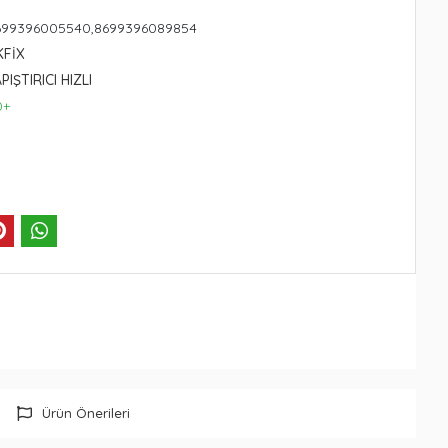
699396005540,8699396089854
KFİX
APIŞTIRICI HIZLI
0+
Ürün Önerileri