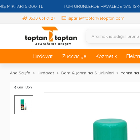
KTARI 5.000 TL
TÜM ÜRÜNLERDE HAVALEDE %15 İSKONTO +
0530 031 61 27
siparis@toptanvetoptan.com
Hırdavat
Züccaciye
Kozmetik
Elektr
Ana Sayfa
Hırdavat
Bant &yapıştırıcı & Ürünleri
Yapıştırıcı 
Geri Dön