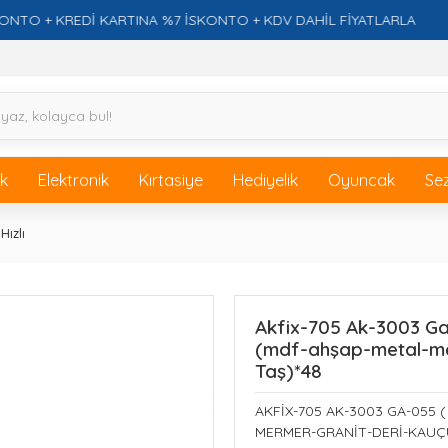
 KREDİ KARTINA %7 İSKONTO + KDV DAHİL FİYATLARLA
ik
Elektronik
Kırtasiye
Hediyelik
Oyuncak
Se
Hızlı
Akfix-705 Ak-3003 Ga-
(mdf-ahşap-metal-me
Taş)*48
AKFİX-705 AK-3003 GA-055 (
MERMER-GRANİT-DERİ-KAUÇ