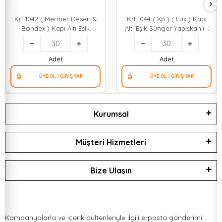
Krt-1042 ( Mermer Desen &
Krt-1044 ( Xp ) ( Lüx ) Kapı
Bondex ) Kapı Altı Eşik
Altı Eşik Sünger Yapışkanlı (
Süngeri Yapışkanlı ( 2.5 X
2.5 X 8cm ) ( 90cm ) (
8cm ) ( 90cm )*30=k
Ezilmez & Kırılmaz )*30=k
Adet
Adet
Kurumsal
Müşteri Hizmetleri
Bize Ulaşın
Kampanyalarla ve içerik bültenleriyle ilgili e-posta gönderimi