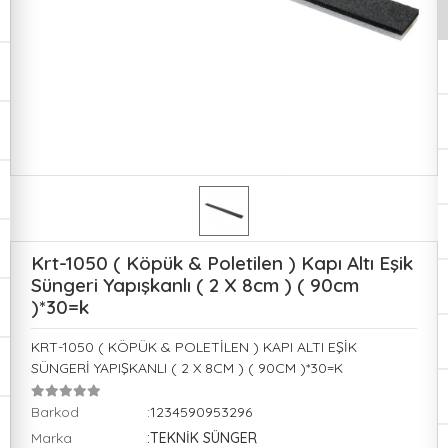
Krt-1050 ( Köpük & Poletilen ) Kapı Altı Eşik
Süngeri Yapışkanlı ( 2 X 8cm ) ( 90cm
)*30=k
KRT-1050 ( KÖPÜK & POLETİLEN ) KAPI ALTI EŞİK
SÜNGERİ YAPIŞKANLI ( 2 X 8CM ) ( 90CM )*30=K
Barkod
:1234590953296
Marka
:TEKNİK SÜNGER