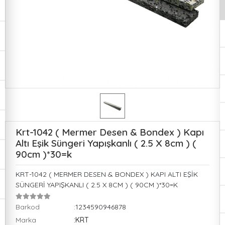
Krt-1042 ( Mermer Desen & Bondex ) Kapı
Altı Eşik Süngeri Yapışkanlı ( 2.5 X 8cm ) (
90cm )*30=k
KRT-1042 ( MERMER DESEN & BONDEX ) KAPI ALTI EŞİK
SÜNGERİ YAPIŞKANLI ( 2.5 X 8CM ) ( 90CM )*30=K
Barkod
:1234590946878
Marka
:KRT