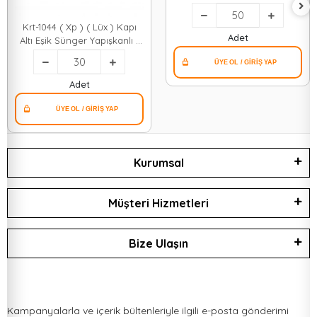
Takılan Bantsız ( Eşik ) (
Köpük ) ( U40 ) ( 90cm ) (
Krt-1044 ( Xp ) ( Lüx ) Kapı
Bandı )*50=k
Adet
Altı Eşik Sünger Yapışkanlı (
2.5 X 8cm ) ( 90cm ) (
Ezilmez & Kırılmaz )*30=k
Adet
Kurumsal
Müşteri Hizmetleri
Bize Ulaşın
Kampanyalarla ve içerik bültenleriyle ilgili e-posta gönderimi