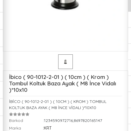
İbico ( 90-1012-2-01 ) ( 10cm ) ( Krom )
Tombul Koltuk Baza Ayak ( M8 İnce Vidalı
)*10x10
İBİCO ( 90-1012-2-01 ) ( 10CM ) ( KROM ) TOMBUL
KOLTUK BAZA AYAK ( M8 İNCE VİDALI )*10X10
Barkod
:1234590972716,8697820165147
Marka
:KRT