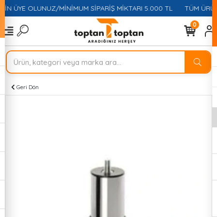
ÇİN ÜYE OLUNUZ/MİNİMUM SİPARİŞ MİKTARI 5.000 TL
TÜM ÜRÜNL
0
Geri Dön