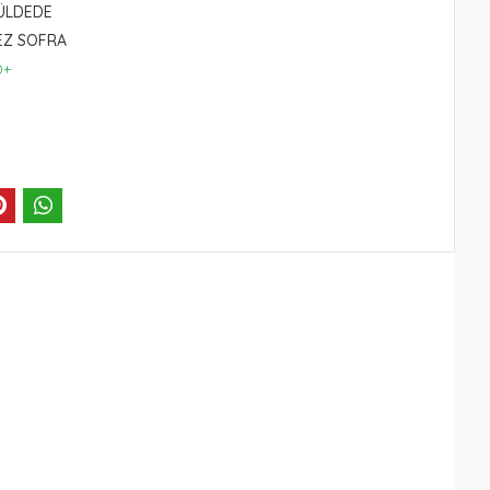
ÜLDEDE
EZ SOFRA
0+