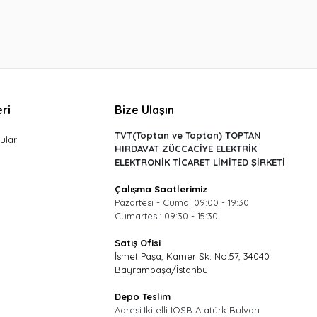
ri
Bize Ulaşın
TVT(Toptan ve Toptan) TOPTAN
ular
HIRDAVAT ZÜCCACİYE ELEKTRİK
ELEKTRONİK TİCARET LİMİTED ŞİRKETİ
Çalışma Saatlerimiz
Pazartesi - Cuma: 09:00 - 19:30
Cumartesi: 09:30 - 15:30
Satış Ofisi
İsmet Paşa, Kamer Sk. No:57, 34040
Bayrampaşa/İstanbul
Depo Teslim
Adresi:İkitelli İOSB Atatürk Bulvarı