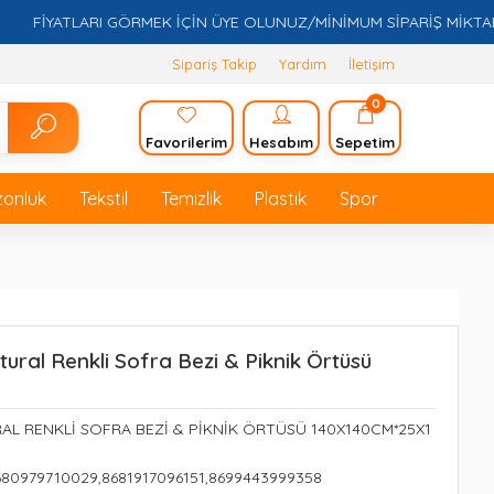
İYATLARI GÖRMEK İÇİN ÜYE OLUNUZ/MİNİMUM SİPARİŞ MİKTARI 5.0
Sipariş Takip
Yardım
İletişim
0
Favorilerim
Hesabım
Sepetim
zonluk
Tekstil
Temizlik
Plastik
Spor
atural Renkli Sofra Bezi & Piknik Örtüsü
RAL RENKLİ SOFRA BEZİ & PİKNİK ÖRTÜSÜ 140X140CM*25X1
680979710029,8681917096151,8699443999358