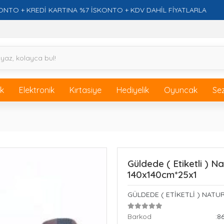
 KREDİ KARTINA %7 İSKONTO + KDV DAHİL FİYATLARLA
F
ik
Elektronik
Kırtasiye
Hediyelik
Oyuncak
Se
Güldede ( Etiketli ) N
140x140cm*25x1
GÜLDEDE ( ETİKETLİ ) NATU
Barkod
:8