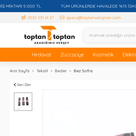
TARI 5.000 TL
TÜM ÜRÜNLERDE HAVALEDE %15 İSKONTO +
0530 031 61 27
siparis@toptanvetoptan.com
Hırdavat
Züccaciye
Kozmetik
Elektr
Ana Sayfa
Tekstil
Bezler
Bez Sofra
Geri Dön