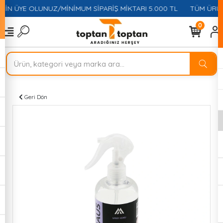
ÇİN ÜYE OLUNUZ/MİNİMUM SİPARİŞ MİKTARI 5.000 TL
TÜM ÜRÜNL
0
Geri Dön