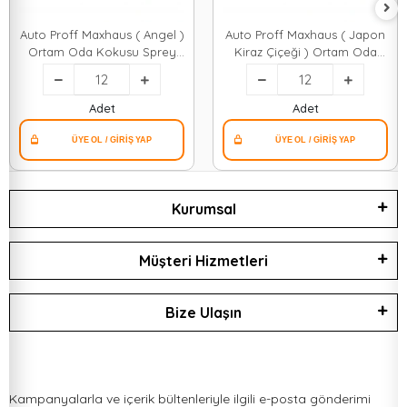
Auto Proff Maxhaus ( Angel )
Auto Proff Maxhaus ( Japon
Ortam Oda Kokusu Sprey
Kiraz Çiçeği ) Ortam Oda
400ml ( Plastik Şişe )*12=k
Kokusu Sprey 400ml ( Plastik
Şişe )*12=k
Adet
Adet
Kurumsal
Müşteri Hizmetleri
Bize Ulaşın
Kampanyalarla ve içerik bültenleriyle ilgili e-posta gönderimi