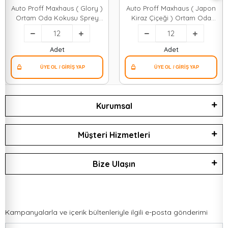
Auto Proff Maxhaus ( Glory )
Auto Proff Maxhaus ( Japon
Ortam Oda Kokusu Sprey
Kiraz Çiçeği ) Ortam Oda
400ml ( Plastik Şişe )*12=k
Kokusu Sprey 400ml ( Plastik
Şişe )*12=k
Adet
Adet
Kurumsal
Müşteri Hizmetleri
Bize Ulaşın
Kampanyalarla ve içerik bültenleriyle ilgili e-posta gönderimi