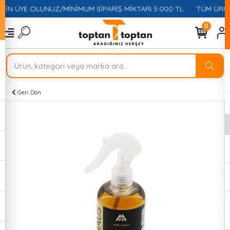
ÇİN ÜYE OLUNUZ/MİNİMUM SİPARİŞ MİKTARI 5.000 TL
TÜM ÜRÜNL
0
Geri Dön