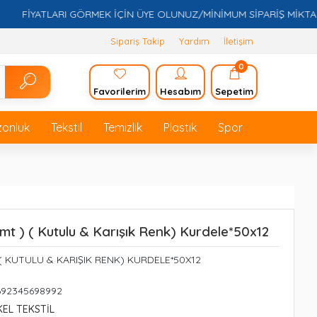
YATLARI GÖRMEK İÇİN ÜYE OLUNUZ/MİNİMUM SİPARİŞ MİKTARI 5.000
Sipariş Takip
Yardım
İletişim
0
Favorilerim
Hesabım
Sepetim
zonluk
Tekstil
Temizlik
Plastik
Spor
t ) ( Kutulu & Karışık Renk) Kurdele*50x12
( KUTULU & KARIŞIK RENK) KURDELE*50X12
692345698992
KEL TEKSTİL