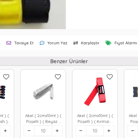
e
Tavsiye Et
Yorum Yaz
Karşılaştır
Fiyat Alarmı
Benzer Ürünler
t ) (
Akel ( 2cmx10mt ) (
Akel ( 2cmx10mt ) (
Akel
yah )
Poşetli ) ( Beyaz )
Poşetli ) ( Kırmızı )
Poşe
100
Kurdele*10x50
Kurdele*10x50
Ku