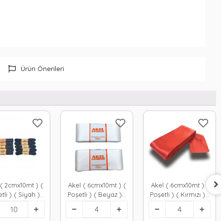
Ürün Önerileri
 ( 2cmx10mt ) (
Akel ( 6cmx10mt ) (
Akel ( 6cmx10mt ) (
tli ) ( Siyah )
Poşetli ) ( Beyaz ) (
Poşetli ) ( Kırmızı ) (
rdele*10x50
Takı )
Takı )
Kurdelesi*4x50
Kurdelesi*4x40