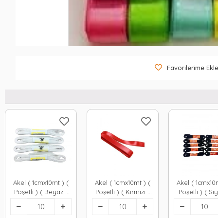
Favorilerime Ekl
Akel ( 1cmx10mt ) (
Akel ( 1cmx10mt ) (
Akel ( 1cmx10m
Poşetli ) ( Beyaz )
Poşetli ) ( Kırmızı )
Poşetli ) ( Si
Kurdele*10x100
Kurdele*10x100
Kurdele*10x