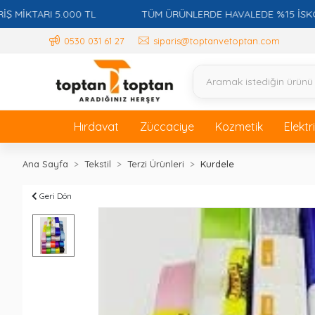
ARI 5.000 TL
TÜM ÜRÜNLERDE HAVALEDE %15 İSKONTO + 
0530 031 61 27
siparis@toptanvetoptan.com
Hırdavat
Züccaciye
Kozmetik
Elektr
Ana Sayfa
Tekstil
Terzi Ürünleri
Kurdele
Geri Dön