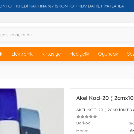
KREDİ KARTINA %7 İSKONTO + KDV DAHİL FİYATLARLA
Fİ
ik
Elektronik
Kırtasiye
Hediyelik
Oyuncak
Se
Akel Kod-20 ( 2cmx10m
AKEL KOD-20 ( 2CMX10MT ) 
Barkod
:8
Marka
:A