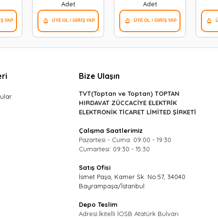
Adet
Adet
ri
Bize Ulaşın
TVT(Toptan ve Toptan) TOPTAN
ular
HIRDAVAT ZÜCCACİYE ELEKTRİK
ELEKTRONİK TİCARET LİMİTED ŞİRKETİ
Çalışma Saatlerimiz
Pazartesi - Cuma: 09:00 - 19:30
Cumartesi: 09:30 - 15:30
Satış Ofisi
İsmet Paşa, Kamer Sk. No:57, 34040
Bayrampaşa/İstanbul
Depo Teslim
Adresi:İkitelli İOSB Atatürk Bulvarı