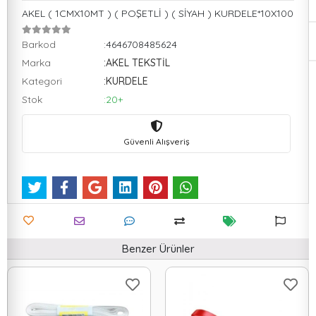
AKEL ( 1CMX10MT ) ( POŞETLİ ) ( SİYAH ) KURDELE*10X100
Barkod
:4646708485624
Marka
:AKEL TEKSTİL
Kategori
:KURDELE
Stok
:20+
Güvenli Alışveriş
Benzer Ürünler