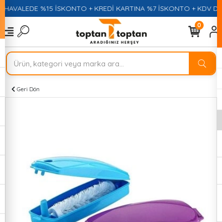
HAVALEDE %15 İSKONTO + KREDİ KARTINA %7 İSKONTO + KDV DAH
0
Geri Dön