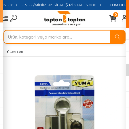
ÇİN ÜYE OLUNUZ/MİNİMUM SİPARİŞ MİKTARI 5.000 TL
TÜM ÜRÜNL
0
Geri Dön