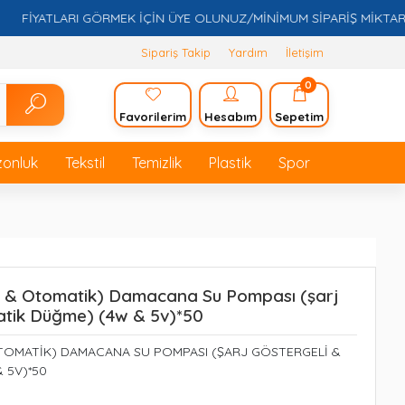
İYATLARI GÖRMEK İÇİN ÜYE OLUNUZ/MİNİMUM SİPARİŞ MİKTARI 5.00
Sipariş Takip
Yardım
İletişim
0
Favorilerim
Hesabım
Sepetim
zonluk
Tekstil
Temizlik
Plastik
Spor
lı & Otomatik) Damacana Su Pompası (şarj
atik Düğme) (4w & 5v)*50
 OTOMATİK) DAMACANA SU POMPASI (ŞARJ GÖSTERGELİ &
 5V)*50