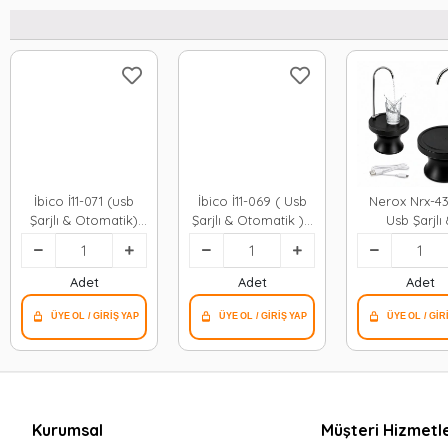
İbico İ11-071 (usb
İbico İ11-069 ( Usb
Nerox Nrx-43
Şarjlı & Otomatik)
Şarjlı & Otomatik ) (
Usb Şarjlı
Damacana Su
Katlanabilir )
Otomatik 
Pompası ( 4w &
Damacana Su
Damacana
800mah )*50
Pompası ( 4w &
Pompası & Stand (
Adet
Adet
Adet
800mah)*50
360° Başlık 
Kurumsal
Müşteri Hizmetle