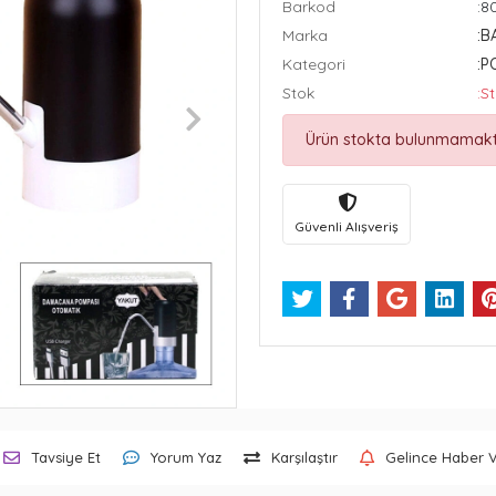
Barkod
:8
Marka
:B
Kategori
:P
Stok
:S
Ürün stokta bulunmamakt
Güvenli Alışveriş
Tavsiye Et
Yorum Yaz
Karşılaştır
Gelince Haber 