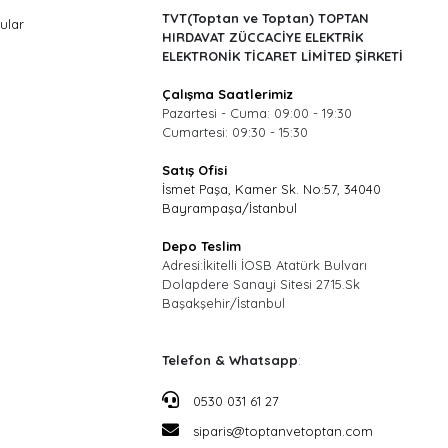
TVT(Toptan ve Toptan) TOPTAN
ular
HIRDAVAT ZÜCCACİYE ELEKTRİK
ELEKTRONİK TİCARET LİMİTED ŞİRKETİ
Çalışma Saatlerimiz
Pazartesi - Cuma: 09:00 - 19:30
Cumartesi: 09:30 - 15:30
Satış Ofisi
İsmet Paşa, Kamer Sk. No:57, 34040
Bayrampaşa/İstanbul
Depo Teslim
Adresi:İkitelli İOSB Atatürk Bulvarı
Dolapdere Sanayi Sitesi 2715.Sk
Başakşehir/İstanbul
Telefon & Whatsapp
:
0530 031 61 27
siparis@toptanvetoptan.com