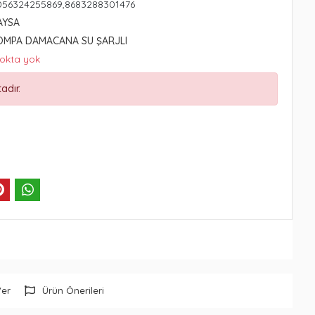
056324255869,8683288301476
AYSA
OMPA DAMACANA SU ŞARJLI
tokta yok
adır.
Ver
Ürün Önerileri