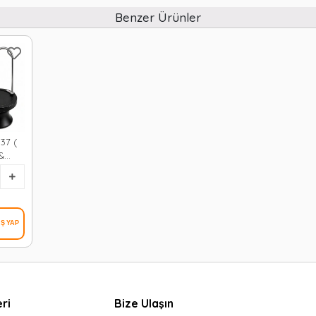
Benzer Ürünler
37 (
 &
)
 Su
)*12
ri
Bize Ulaşın