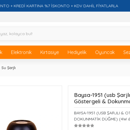
 KREDİ KARTINA %7 İSKONTO + KDV DAHİL FİYATLARLA
F
ik
Elektronik
Kırtasiye
Hediyelik
Oyuncak
Se
u Şarjlı
Baysa-1951 (usb Şarj
Göstergeli & Dokunm
BAYSA-1951 (USB ŞARJLI &
DOKUNMATİK DÜĞME) (4W &