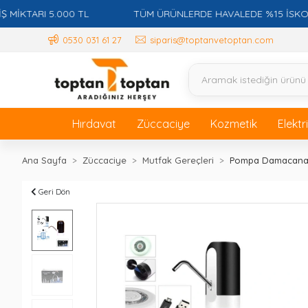
TARI 5.000 TL
TÜM ÜRÜNLERDE HAVALEDE %15 İSKONTO +
0530 031 61 27
siparis@toptanvetoptan.com
Hırdavat
Züccaciye
Kozmetik
Elektr
Ana Sayfa
Züccaciye
Mutfak Gereçleri
Pompa Damacana S
Geri Dön