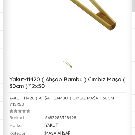
Yakut-11420 ( Ahşap Bambu ) Cımbız Maşa (
30cm )*12x50
YAKUT-11420 ( AHŞAP BAMBU ) CIMBIZ MAŞA ( 30CM
)*12X50
Barkod
:8683288328428
Marka
:YAKUT
Kategori
:MAŞA AHŞAP