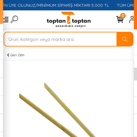
ÇİN ÜYE OLUNUZ/MİNİMUM SİPARİŞ MİKTARI 5.000 TL
TÜM ÜRÜN
0
Geri Dön