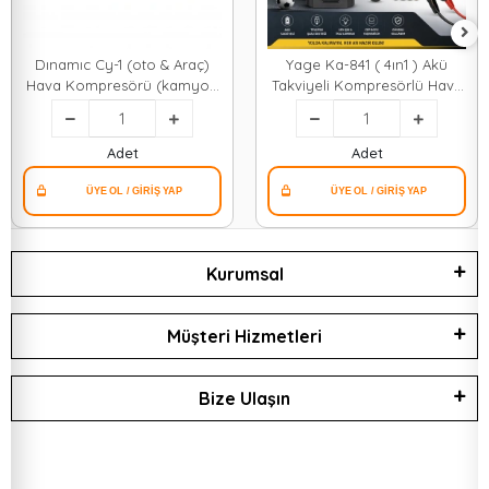
Dınamıc Cy-1 (oto & Araç)
Yage Ka-841 ( 4ın1 ) Akü
Hava Kompresörü (kamyon
Takviyeli Kompresörlü Hava
& Otobüs) (dc/12v-13.5v &
Pompası ( Dijital Ekran ) ( 12v
15amp & 150psı) (bar
) ( Akü Takviye & Lastik
Gösterge & Led
Şişirme & Powerbank & Fener
Adet
Adet
Aydınlatma)*20
)*20
Kurumsal
Müşteri Hizmetleri
Bize Ulaşın