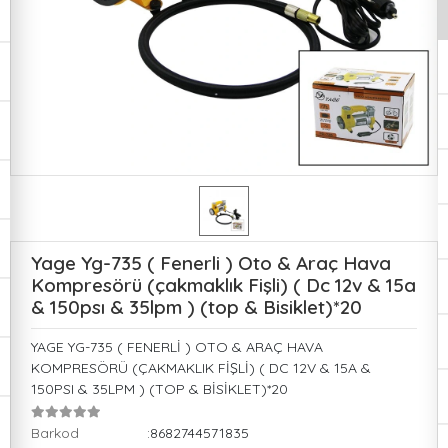
Yage Yg-735 ( Fenerli ) Oto & Araç Hava
Kompresörü (çakmaklık Fişli) ( Dc 12v & 15a
& 150psı & 35lpm ) (top & Bisiklet)*20
YAGE YG-735 ( FENERLİ ) OTO & ARAÇ HAVA
KOMPRESÖRÜ (ÇAKMAKLIK FİŞLİ) ( DC 12V & 15A &
150PSI & 35LPM ) (TOP & BİSİKLET)*20
Barkod
:8682744571835