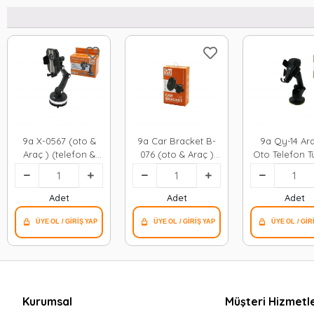
9a X-0567 (oto &
9a Car Bracket B-
9a Qy-14 Ar
Araç ) (telefon &
076 (oto & Araç )
Oto Telefon T
Bardak Tutucu) (3
(telefon Tutucu) (
( Uzayan-kıs
Eklemli 360° Kol ) (
Mıknatıslı & 360°
Kol ) (vantuz
Yapışkanlı & 360°
Başlık ) ( Madallı
Oynar Kol
Adet
Adet
Adet
Vantuz ) (genişlik
)*100
Genişlik Ayarı
Ayarı=60-
105mm)*100
Kurumsal
Müşteri Hizmetle