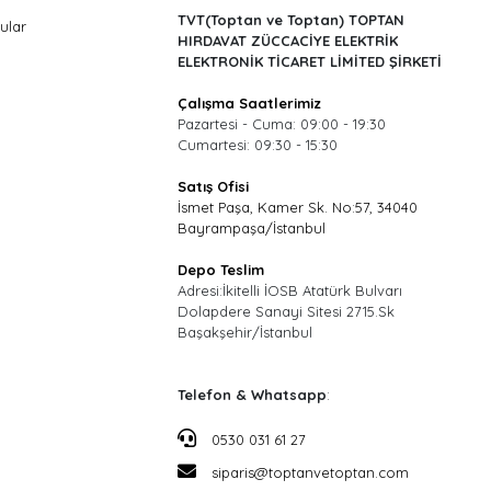
TVT(Toptan ve Toptan) TOPTAN
ular
HIRDAVAT ZÜCCACİYE ELEKTRİK
ELEKTRONİK TİCARET LİMİTED ŞİRKETİ
Çalışma Saatlerimiz
Pazartesi - Cuma: 09:00 - 19:30
Cumartesi: 09:30 - 15:30
Satış Ofisi
İsmet Paşa, Kamer Sk. No:57, 34040
Bayrampaşa/İstanbul
Depo Teslim
Adresi:İkitelli İOSB Atatürk Bulvarı
Dolapdere Sanayi Sitesi 2715.Sk
Başakşehir/İstanbul
Telefon & Whatsapp
:
0530 031 61 27
siparis@toptanvetoptan.com