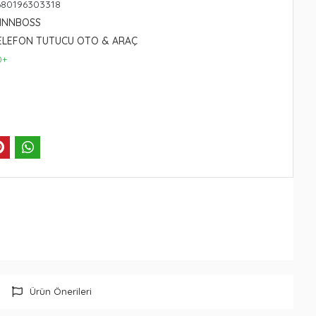
680196303318
WINNBOSS
ELEFON TUTUCU OTO & ARAÇ
0+
Ürün Önerileri