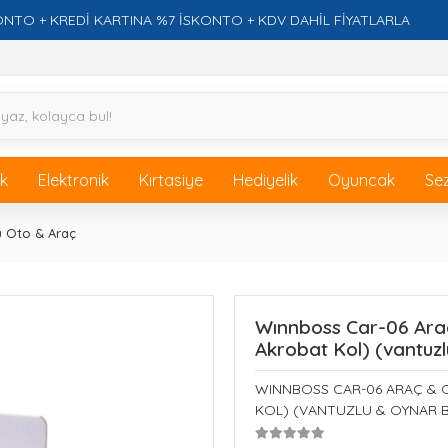
 KREDİ KARTINA %7 İSKONTO + KDV DAHİL FİYATLARLA
F
ik
Elektronik
Kırtasiye
Hediyelik
Oyuncak
Se
u Oto & Araç
Wınnboss Car-06 Araç
Akrobat Kol) (vantuzl
WINNBOSS CAR-06 ARAÇ & 
KOL) (VANTUZLU & OYNAR BA