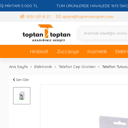
TARI 5.000 TL
TÜM ÜRÜNLERDE HAVALEDE %15 İSKONTO +
0530 031 61 27
siparis@toptanvetoptan.com
Hırdavat
Züccaciye
Kozmetik
Elektr
Ana Sayfa
Elektronik
Telefon Cep Ürünleri
Telefon Tutuc
Geri Dön