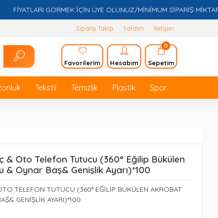
İYATLARI GÖRMEK İÇİN ÜYE OLUNUZ/MİNİMUM SİPARİŞ MİKTARI 5.0
Sipariş Takip
Yardım
İletişim
0
Favorilerim
Hesabım
Sepetim
zonluk
Tekstil
Temizlik
Plastik
Spor
 & Oto Telefon Tutucu (360° Eğilip Bükülen
u & Oynar Baş& Genişlik Ayarı)*100
OTO TELEFON TUTUCU (360° EĞİLİP BÜKÜLEN AKROBAT
Ş& GENİŞLİK AYARI)*100