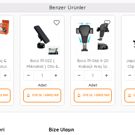
Benzer Ürünler
aç &
İbico İ11-022 (
İbico İ11-066 X-20
Japa
utucu
Mıknatıslı ) Oto &
Kıskaçlı Araç İçi
Clıp
alan
Araç Telefon
Telefon Tutucu*200
Ar
lu &
Tutacak Tutucu (
Tutucu 
 &
Vakumlu )*200
)( Ma
Adet
Adet
)*100
Ko
ri
Bize Ulaşın