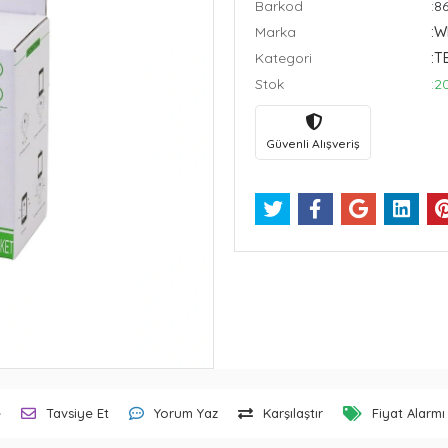
Barkod
:8
Marka
:
Kategori
:T
Stok
:2
Güvenli Alışveriş
e
Tavsiye Et
Yorum Yaz
Karşılaştır
Fiyat Alarmı