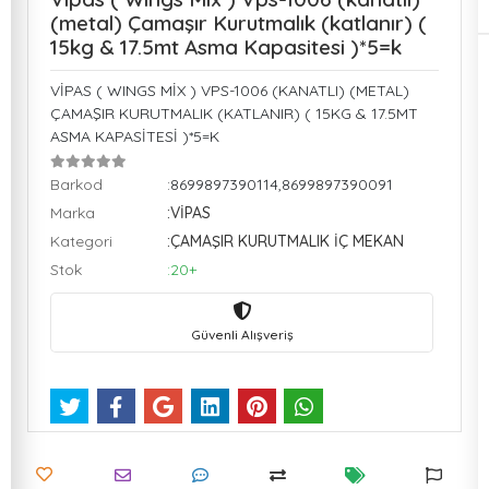
(metal) Çamaşır Kurutmalık (katlanır) (
15kg & 17.5mt Asma Kapasitesi )*5=k
VİPAS ( WINGS MİX ) VPS-1006 (KANATLI) (METAL)
ÇAMAŞIR KURUTMALIK (KATLANIR) ( 15KG & 17.5MT
ASMA KAPASİTESİ )*5=K
Barkod
:8699897390114,8699897390091
Marka
:VİPAS
Kategori
:ÇAMAŞIR KURUTMALIK İÇ MEKAN
Stok
:20+
Güvenli Alışveriş