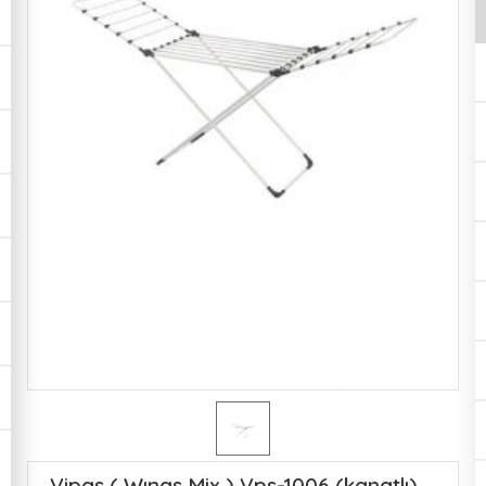
Vipas ( Wıngs Mix ) Vps-1006 (kanatlı)