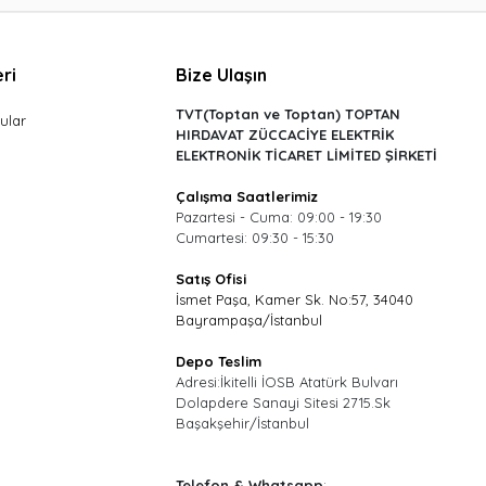
ri
Bize Ulaşın
TVT(Toptan ve Toptan) TOPTAN
ular
HIRDAVAT ZÜCCACİYE ELEKTRİK
ELEKTRONİK TİCARET LİMİTED ŞİRKETİ
Çalışma Saatlerimiz
Pazartesi - Cuma: 09:00 - 19:30
Cumartesi: 09:30 - 15:30
Satış Ofisi
İsmet Paşa, Kamer Sk. No:57, 34040
Bayrampaşa/İstanbul
Depo Teslim
Adresi:İkitelli İOSB Atatürk Bulvarı
Dolapdere Sanayi Sitesi 2715.Sk
Başakşehir/İstanbul
Telefon & Whatsapp
: