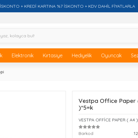
TO + KREDİ KARTINA %7 İSKONTO + KDV DAHİL FİYATLARLA
ik
Elektronik
Kırtasiye
Hediyelik
Oyuncak
Se
pi
Vestpa Office Paper (
)*5=k
VESTPA OFFİCE PAPER ( A4 )
Barkod
:1