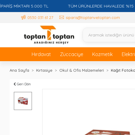
Ş MİKTARI 5.000 TL
TÜM ÜRÜNLERDE HAVALEDE %15 İSKON
0530 031 61 27
siparis@toptanvetoptan.com
Hırdavat
Züccaciye
Kozmetik
Elektr
Ana Sayfa
Kırtasiye
Okul & Ofis Malzemeleri
Kağıt Fotoko
Geri Dön