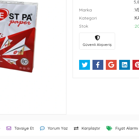
5,
Marka
:V
Kategori
:K
Stok
:2
Güvenli Alışveriş
e
Tavsiye Et
Yorum Yaz
Karşılaştır
Fiyat Alarmı