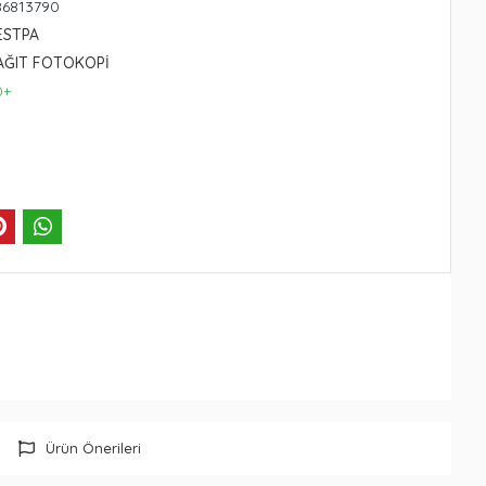
86813790
ESTPA
AĞIT FOTOKOPİ
0+
Ürün Önerileri