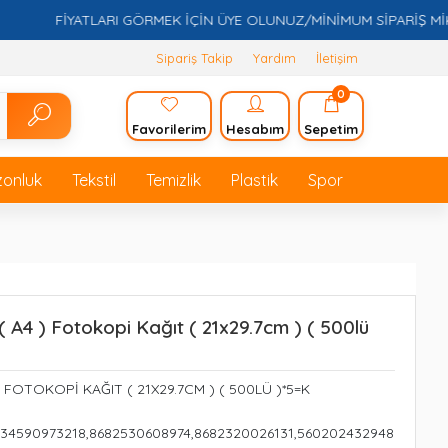
FİYATLARI GÖRMEK İÇİN ÜYE OLUNUZ/MİNİMUM SİPARİŞ MİKTARI
Sipariş Takip
Yardım
İletişim
0
Favorilerim
Hesabım
Sepetim
zonluk
Tekstil
Temizlik
Plastik
Spor
 A4 ) Fotokopi Kağıt ( 21x29.7cm ) ( 500lü
 FOTOKOPİ KAĞIT ( 21X29.7CM ) ( 500LÜ )*5=K
234590973218,8682530608974,8682320026131,560202432948