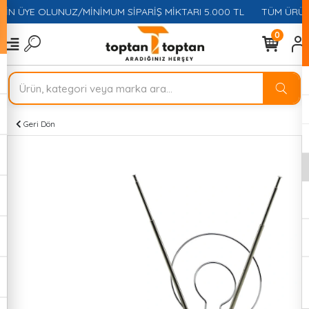
ÇİN ÜYE OLUNUZ/MİNİMUM SİPARİŞ MİKTARI 5.000 TL
TÜM ÜRÜNL
0
Geri Dön