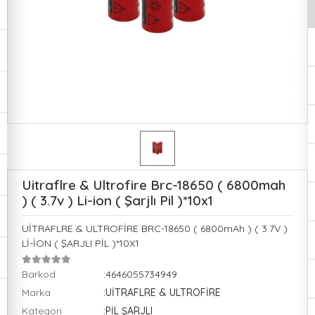
Uitraflre & Ultrofire Brc-18650 ( 6800mah
) ( 3.7v ) Li-ion ( Şarjlı Pil )*10x1
UİTRAFLRE & ULTROFİRE BRC-18650 ( 6800mAh ) ( 3.7V )
Lİ-İON ( ŞARJLI PİL )*10X1
Barkod
:4646055734949
Marka
:UİTRAFLRE & ULTROFİRE
Kategori
:PİL ŞARJLI