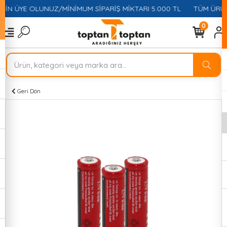
ÇİN ÜYE OLUNUZ/MİNİMUM SİPARİŞ MİKTARI 5.000 TL
TÜM ÜRÜNL
0
Geri Dön