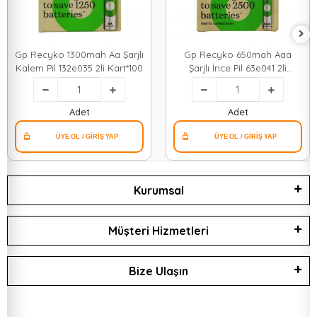
Gp Recyko 1300mah Aa Şarjlı
Gp Recyko 650mah Aaa
Kalem Pil 132e035 2li Kart*100
Şarjlı İnce Pil 63e041 2li
Kart*100
Adet
Adet
Kurumsal
Müşteri Hizmetleri
Bize Ulaşın