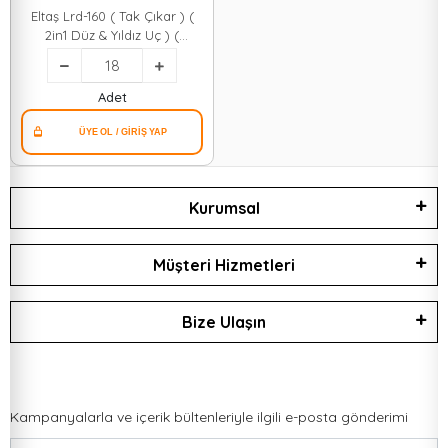
Eltaş Lrd-160 ( Tak Çıkar ) (
2in1 Düz & Yıldız Uç ) (
Ergonomik Sap ) Kontrol
Kalemi & Tornavida (
Korumalı )*18x20
Adet
Kurumsal
Müşteri Hizmetleri
Bize Ulaşın
Kampanyalarla ve içerik bültenleriyle ilgili e-posta gönderimi