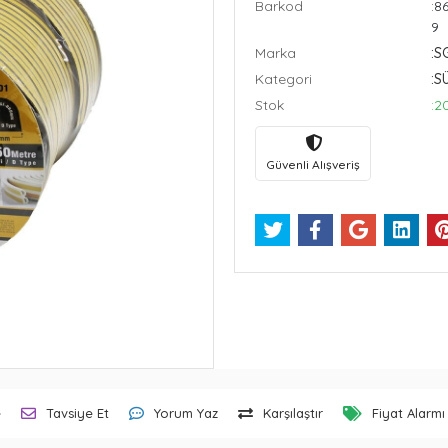
Barkod
:8
9
Marka
:S
Kategori
:S
Stok
:2
Güvenli Alışveriş
e
Tavsiye Et
Yorum Yaz
Karşılaştır
Fiyat Alarmı