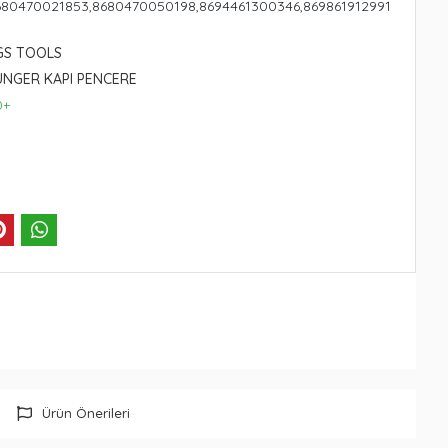
680470021853,8680470050198,8694461300346,869861912991
GS TOOLS
ÜNGER KAPI PENCERE
0+
Ürün Önerileri