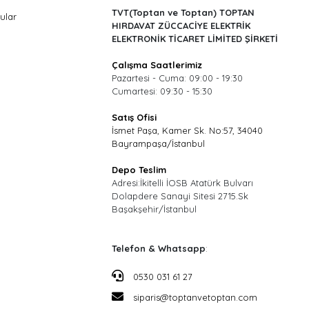
TVT(Toptan ve Toptan) TOPTAN
ular
HIRDAVAT ZÜCCACİYE ELEKTRİK
ELEKTRONİK TİCARET LİMİTED ŞİRKETİ
Çalışma Saatlerimiz
Pazartesi - Cuma: 09:00 - 19:30
Cumartesi: 09:30 - 15:30
Satış Ofisi
İsmet Paşa, Kamer Sk. No:57, 34040
Bayrampaşa/İstanbul
Depo Teslim
Adresi:İkitelli İOSB Atatürk Bulvarı
Dolapdere Sanayi Sitesi 2715.Sk
Başakşehir/İstanbul
Telefon & Whatsapp
:
0530 031 61 27
siparis@toptanvetoptan.com