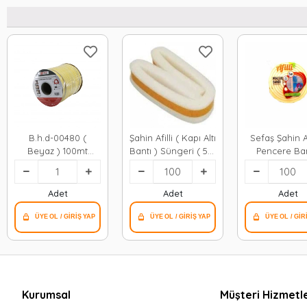
B.h.d-00480 (
Şahin Afilli ( Kapı Altı
Sefaş Şahin Afilli (
Beyaz ) 100mt
Bantı ) Süngeri ( 5 X
Pencere Ban
(2x50mt) ( Bobin
90cm ) ( Bandı
Süngeri 
Fitil ) ( Kapı &
)*100=k
0.8mmx5mt 
Pencere ) Bant ( D
Bandı )*10
Adet
Adet
Adet
Profil ) ( 9x6mm) (
Bandı )*8
Kurumsal
Müşteri Hizmetle