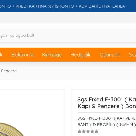
+ KREDİ KARTINA %7 İSKONTO + KDV DAHİL FİYATLARLA
ik
Elektronik
Kırtasiye
Hediyelik
Oyuncak
Se
 Pencere
Sgs Fıxed F-3001 ( Kah
Kapı & Pencere ) Bant
SGS FIXED F-3001 ( KAHVERE
BANT ( D PROFİL ) ( 9X6MM )