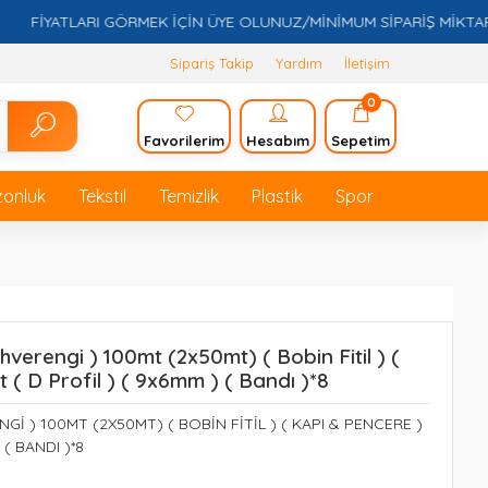
FİYATLARI GÖRMEK İÇİN ÜYE OLUNUZ/MİNİMUM SİPARİŞ MİKTARI 5.
Sipariş Takip
Yardım
İletişim
0
Favorilerim
Hesabım
Sepetim
zonluk
Tekstil
Temizlik
Plastik
Spor
verengi ) 100mt (2x50mt) ( Bobin Fitil ) (
 ( D Profil ) ( 9x6mm ) ( Bandı )*8
NGİ ) 100MT (2X50MT) ( BOBİN FİTİL ) ( KAPI & PENCERE )
 ( BANDI )*8