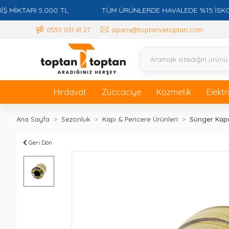
İKTARI 5.000 TL
TÜM ÜRÜNLERDE HAVALEDE %15 İSKONTO 
0530 031 61 27
siparis@toptanvetoptan.com
Hırdavat
Züccaciye
Kozmetik
Elektr
Ana Sayfa
Sezonluk
Kapı & Pencere Ürünleri
Sünger Kapı
Geri Dön