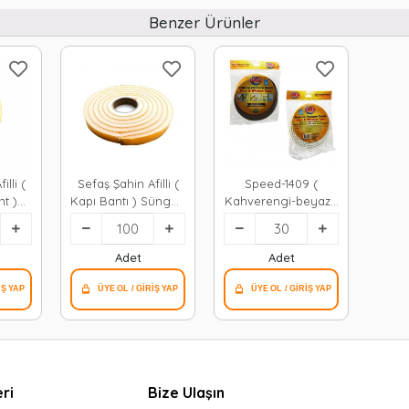
Benzer Ürünler
Sefaş Şahin Afilli (
Speed-1409 (
t )
Kapı Bantı ) Süngeri
Kahverengi-beyaz )
(
( 18mmx2.5mt ) (
( Kapı & Fitil &
) (
Bandı )*100=k
Pencere ) Bant (
0=k
2.8x2=5.60mt ) (
Adet
Adet
Bandı )*30=k
ri
Bize Ulaşın