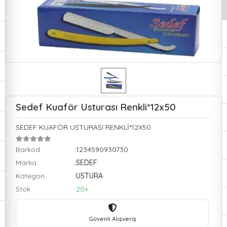
Sedef Kuaför Usturası Renkli*12x50
SEDEF KUAFÖR USTURASI RENKLİ*12X50
Barkod
:1234590930730
Marka
:SEDEF
Kategori
:USTURA
Stok
:20+
Güvenli Alışveriş