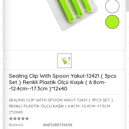
Sealing Clip With Spoon Yakut-12421 ( 3pcs
Set ) Renkli Plastik Ölçü Kaşık ( 6.8cm-
-12.4cm--17.3cm )*12x40
SEALİNG CLİP WİTH SPOON YAKUT-12421 ( 3PCS SET )
RENKLİ PLASTİK ÖLÇÜ KAŞIK ( 6.8CM--12.4CM--17.3CM
)*12X40
Barkod
:8683288336638