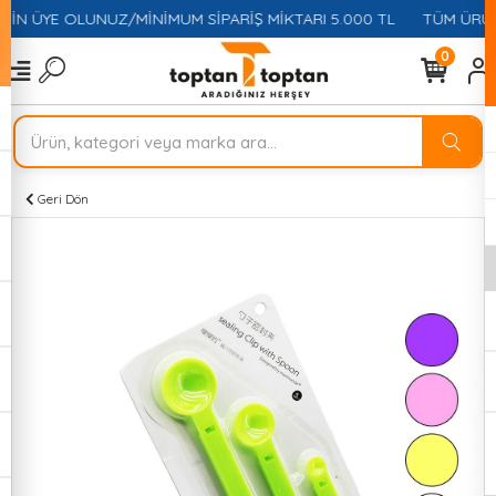
ÇİN ÜYE OLUNUZ/MİNİMUM SİPARİŞ MİKTARI 5.000 TL
TÜM ÜRÜN
0
Geri Dön