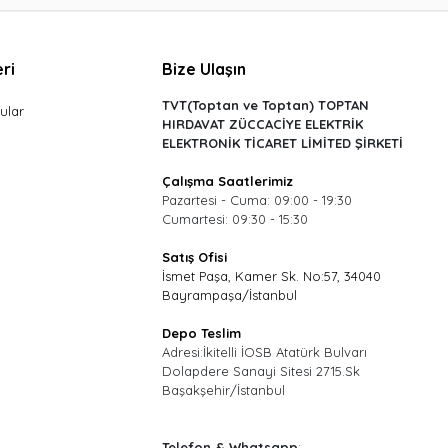
ri
Bize Ulaşın
TVT(Toptan ve Toptan) TOPTAN
ular
HIRDAVAT ZÜCCACİYE ELEKTRİK
ELEKTRONİK TİCARET LİMİTED ŞİRKETİ
Çalışma Saatlerimiz
Pazartesi - Cuma: 09:00 - 19:30
Cumartesi: 09:30 - 15:30
Satış Ofisi
İsmet Paşa, Kamer Sk. No:57, 34040
Bayrampaşa/İstanbul
Depo Teslim
Adresi:İkitelli İOSB Atatürk Bulvarı
Dolapdere Sanayi Sitesi 2715.Sk
Başakşehir/İstanbul
Telefon & Whatsapp
: