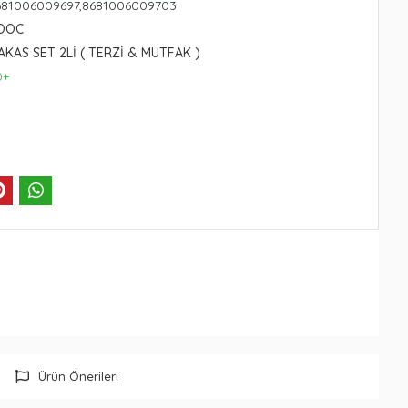
681006009697,8681006009703
ROOC
AKAS SET 2Lİ ( TERZİ & MUTFAK )
0+
Ürün Önerileri