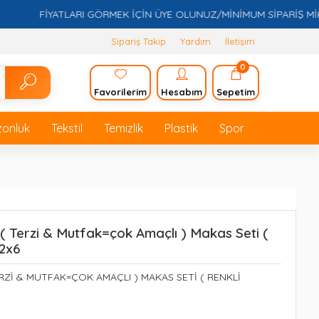
FİYATLARI GÖRMEK İÇİN ÜYE OLUNUZ/MİNİMUM SİPARİŞ MİKTARI
Sipariş Takip
Yardım
İletişim
0
Favorilerim
Hesabım
Sepetim
zonluk
Tekstil
Temizlik
Plastik
Spor
 ( Terzi & Mutfak=çok Amaçlı ) Makas Seti (
12x6
ERZİ & MUTFAK=ÇOK AMAÇLI ) MAKAS SETİ ( RENKLİ