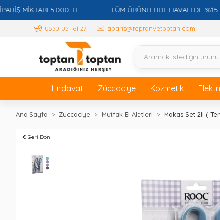
Ş MİKTARI 5.000 TL
TÜM ÜRÜNLERDE HAVALEDE %15 İSKON
0530 031 61 27
siparis@toptanvetoptan.com
Hırdavat
Züccaciye
Kozmetik
Elektr
Ana Sayfa
Züccaciye
Mutfak El Aletleri
Makas Set 2li ( Ter
Geri Dön