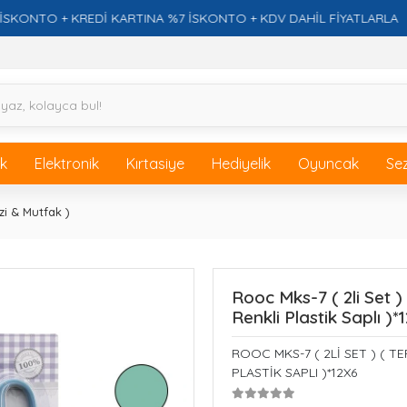
TO + KREDİ KARTINA %7 İSKONTO + KDV DAHİL FİYATLARLA
ik
Elektronik
Kırtasiye
Hediyelik
Oyuncak
Se
zi & Mutfak )
Rooc Mks-7 ( 2li Set )
Renkli Plastik Saplı )*
ROOC MKS-7 ( 2Lİ SET ) ( T
PLASTİK SAPLI )*12X6