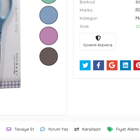
Barkod
:8
Marka
:
Kategori
:M
Stok
:2
Güvenli Alışveriş
e
Tavsiye Et
Yorum Yaz
Karşılaştır
Fiyat Alarmı