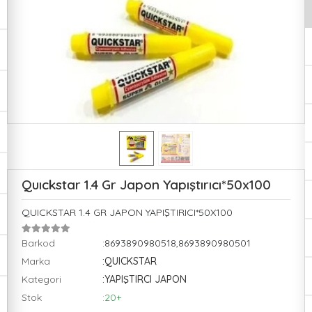
Quıckstar 1.4 Gr Japon Yapıştırıcı*50x100
QUICKSTAR 1.4 GR JAPON YAPIŞTIRICI*50X100
Barkod
:8693890980518,8693890980501
Marka
:QUICKSTAR
Kategori
:YAPIŞTIRCI JAPON
Stok
:20+