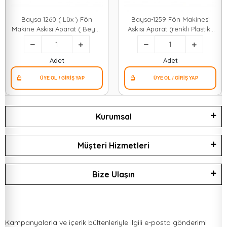
Baysa 1260 ( Lüx ) Fön
Baysa-1259 Fön Makinesi
Makine Askısı Aparat ( Beyaz
Askısı Aparat (renkli Plastik)
Plastik ) ( Kedi Figürlü ) (
(geyik Figürlü) ( 360° Kollu )
360° Kollu ) (yapışkanlı
(yapışkanlı Montaj)*200
Montaj)*40
Adet
Adet
Kurumsal
Müşteri Hizmetleri
Bize Ulaşın
Kampanyalarla ve içerik bültenleriyle ilgili e-posta gönderimi