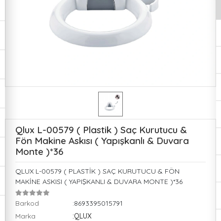
Qlux L-00579 ( Plastik ) Saç Kurutucu &
Fön Makine Askısı ( Yapışkanlı & Duvara
Monte )*36
QLUX L-00579 ( PLASTİK ) SAÇ KURUTUCU & FÖN
MAKİNE ASKISI ( YAPIŞKANLI & DUVARA MONTE )*36
Barkod
:8693395015791
Marka
:QLUX