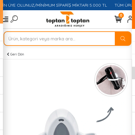
ÇİN ÜYE OLUNUZ/MİNİMUM SİPARİŞ MİKTARI 5.000 TL
TÜM ÜRÜNL
0
Geri Dön