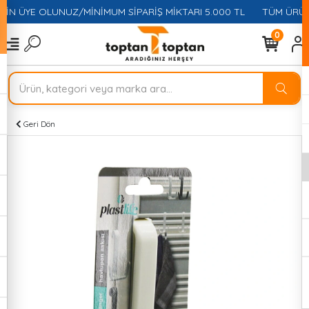
ÇİN ÜYE OLUNUZ/MİNİMUM SİPARİŞ MİKTARI 5.000 TL
TÜM ÜRÜNL
0
Geri Dön