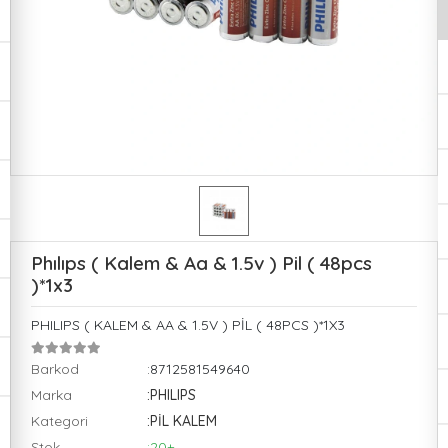
Phılıps ( Kalem & Aa & 1.5v ) Pil ( 48pcs
)*1x3
PHILIPS ( KALEM & AA & 1.5V ) PİL ( 48PCS )*1X3
Barkod
:8712581549640
Marka
:PHILIPS
Kategori
:PİL KALEM
Stok
:20+