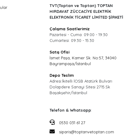
TVT(Toptan ve Toptan) TOPTAN
ular
HIRDAVAT ZÜCCACİYE ELEKTRİK
ELEKTRONİK TİCARET LİMİTED ŞİRKETİ
Çalışma Saatlerimiz
Pazartesi - Cuma: 09:00 - 19:30
Cumartesi: 09:30 - 15:30
Satış Ofisi
İsmet Paşa, Kamer Sk. No:57, 34040
Bayrampaşa/İstanbul
Depo Teslim
Adresi:İkitelli İOSB Atatürk Bulvarı
Dolapdere Sanayi Sitesi 2715.Sk
Başakşehir/İstanbul
Telefon & Whatsapp
:
0530 031 61 27
siparis@toptanvetoptan.com