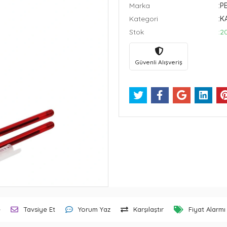
Marka
:P
Kategori
:K
Stok
:2
Güvenli Alışveriş
e
Tavsiye Et
Yorum Yaz
Karşılaştır
Fiyat Alarmı