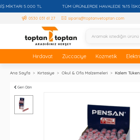
TARI 5.000 TL
TÜM ÜRÜNLERDE HAVALEDE %15 İSKONTO +
0530 031 61 27
siparis@toptanvetoptan.com
Hırdavat
Züccaciye
Kozmetik
Elektr
Ana Sayfa
Kırtasiye
Okul & Ofis Malzemeleri
Kalem Tüke
Geri Dön