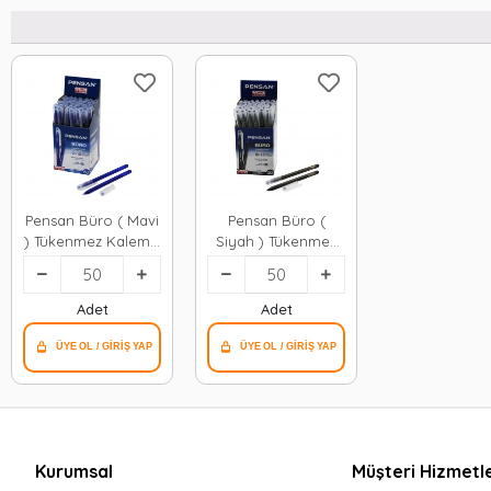
Pensan Büro ( Mavi
Pensan Büro (
) Tükenmez Kalem (
Siyah ) Tükenmez
M-medium & 1.0mm
Kalem ( M-medium
Uç )*50x40
& 1.0mm Uç )*50x40
Adet
Adet
Kurumsal
Müşteri Hizmetle