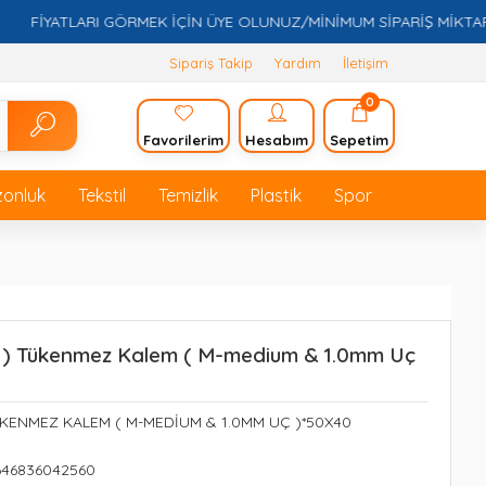
İYATLARI GÖRMEK İÇİN ÜYE OLUNUZ/MİNİMUM SİPARİŞ MİKTARI 5.0
Sipariş Takip
Yardım
İletişim
0
Favorilerim
Hesabım
Sepetim
zonluk
Tekstil
Temizlik
Plastik
Spor
ı ) Tükenmez Kalem ( M-medium & 1.0mm Uç
ÜKENMEZ KALEM ( M-MEDİUM & 1.0MM UÇ )*50X40
646836042560