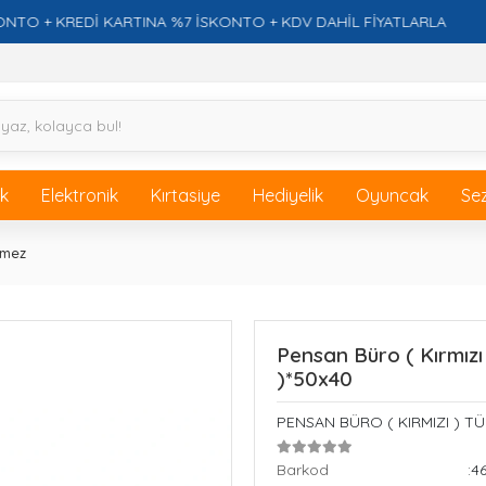
 KREDİ KARTINA %7 İSKONTO + KDV DAHİL FİYATLARLA
F
ik
Elektronik
Kırtasiye
Hediyelik
Oyuncak
Se
nmez
Pensan Büro ( Kırmız
)*50x40
PENSAN BÜRO ( KIRMIZI ) T
Barkod
:4