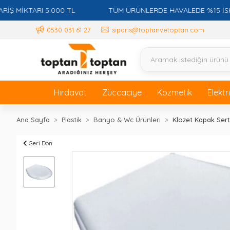
İKTARI 5.000 TL
TÜM ÜRÜNLERDE HAVALEDE %15 İSKONTO
0530 031 61 27
siparis@toptanvetoptan.com
Hırdavat
Züccaciye
Kozmetik
Elektr
Ana Sayfa
Plastik
Banyo & Wc Ürünleri
Klozet Kapak Sert
Geri Dön