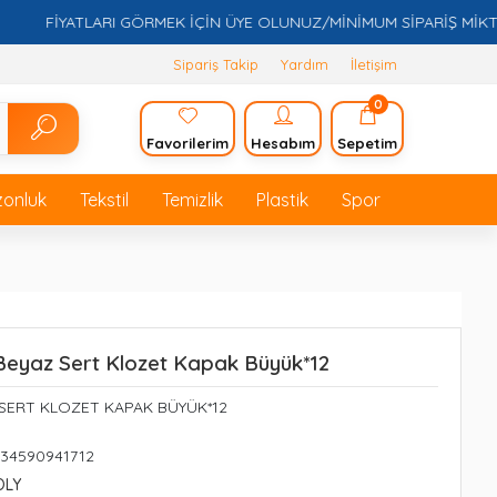
FİYATLARI GÖRMEK İÇİN ÜYE OLUNUZ/MİNİMUM SİPARİŞ MİKTARI 5
Sipariş Takip
Yardım
İletişim
0
Favorilerim
Hesabım
Sepetim
zonluk
Tekstil
Temizlik
Plastik
Spor
eyaz Sert Klozet Kapak Büyük*12
 SERT KLOZET KAPAK BÜYÜK*12
234590941712
OLY