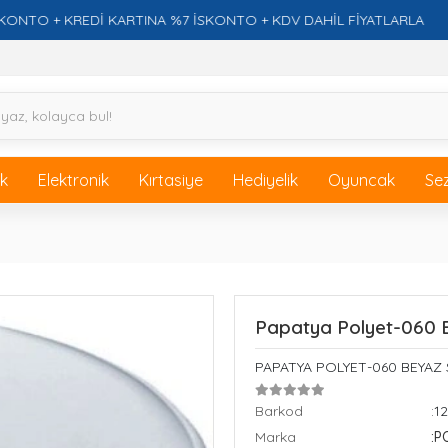
 + KREDİ KARTINA %7 İSKONTO + KDV DAHİL FİYATLARLA
ik
Elektronik
Kırtasiye
Hediyelik
Oyuncak
Se
Papatya Polyet-060 B
PAPATYA POLYET-060 BEYAZ
Barkod
:1
Marka
:P