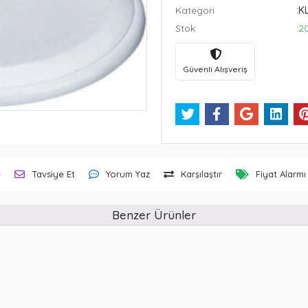
Kategori
:K
Stok
:2
Güvenli Alışveriş
e
Tavsiye Et
Yorum Yaz
Karşılaştır
Fiyat Alarmı
Benzer Ürünler