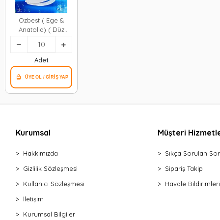
Özbest ( Ege &
Anatolia) ( Düz
Klasik ) Lüx Klozet
Kapak (kutulu
Ambalaj )*10=k
Adet
Kurumsal
Müşteri Hizmetle
Hakkımızda
Sıkça Sorulan Sor
Gizlilik Sözleşmesi
Sipariş Takip
Kullanıcı Sözleşmesi
Havale Bildirimleri
İletişim
Kurumsal Bilgiler