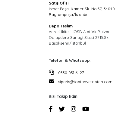
Satış Ofisi
İsmet Paşa, Kamer Sk. No:57, 34040
Bayrampaşa/İstanbul
Depo Teslim
Adresi:İkitelli İOSB Atatürk Bulvarı
Dolapdere Sanayi Sitesi 2715.Sk
Başakşehir/İstanbul
Telefon & Whatsapp
:
0530 031 61 27
siparis@toptanvetoptan.com
Bizi Takip Edin