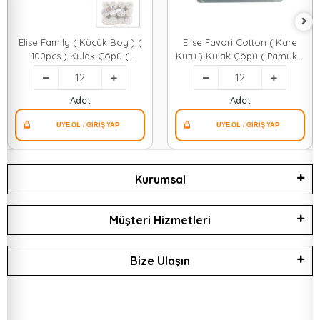
Elise Family ( Küçük Boy ) (
Elise Favori Cotton ( Kare
100pcs ) Kulak Çöpü (
Kutu ) Kulak Çöpü ( Pamuklu
Pamuklu Çubuk ) ( Yuvarlak
Çubuk )*12x12
Kutu )*12x24
Adet
Adet
Kurumsal
Müşteri Hizmetleri
Bize Ulaşın