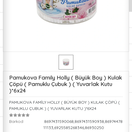
Pamukova Family Holly ( Büyük Boy ) Kulak
Çöpü ( Pamuklu Çubuk ) ( Yuvarlak Kutu
)*6x24
PAMUKOVA FAMİLY HOLLY ( BÜYÜK BOY ) KULAK ÇÖPÜ (
PAMUKLU ÇUBUK ) ( YUVARLAK KUTU )*6X24
Barkod
:8697431590068,8697431590938,86974478
11133,6925585268346,86930250