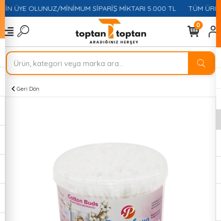
ÇİN ÜYE OLUNUZ/MİNİMUM SİPARİŞ MİKTARI 5.000 TL
TÜM ÜRÜN
0
Geri Dön