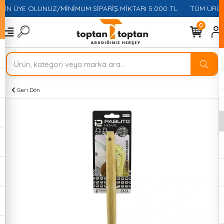
ÇİN ÜYE OLUNUZ/MİNİMUM SİPARİŞ MİKTARI 5.000 TL
TÜM ÜRÜNL
0
Geri Dön