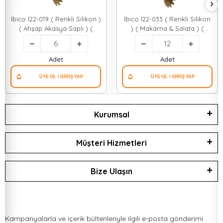
İbico İ22-019 ( Renkli Silikon )
İbico İ22-033 ( Renkli Silikon
( Ahşap Akasya Saplı ) (
) ( Makarna & Salata ) (
Makarna & Salata ) ( Servis )
Servis ) Kaşık ( Silikon Saplı )
Kaşık ( 30cm )*6x24
( 28cm )*12x6
Adet
Adet
Kurumsal
Müşteri Hizmetleri
Bize Ulaşın
Kampanyalarla ve içerik bültenleriyle ilgili e-posta gönderimi