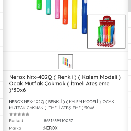
Nerox Nrx-402Q ( Renkli ) ( Kalem Modeli )
Ocak Mutfak Çakmak ( İtmeli Ateşleme
)*30x6
NEROX NRX-402Q ( RENKLİ ) ( KALEM MODELİ ) OCAK
MUTFAK ÇAKMAK ( İTMELİ ATEŞLEME )*30X6
Barkod
:8681689910037
Marka
:NEROX