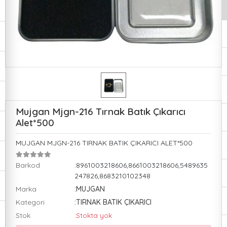
Mujgan Mjgn-216 Tırnak Batık Çıkarıcı
Alet*500
MUJGAN MJGN-216 TIRNAK BATIK ÇIKARICI ALET*500
Barkod
:8961003218606,8661003218606,5489635
247826,8683210102348
Marka
:MUJGAN
Kategori
:TIRNAK BATIK ÇIKARICI
Stok
:Stokta yok