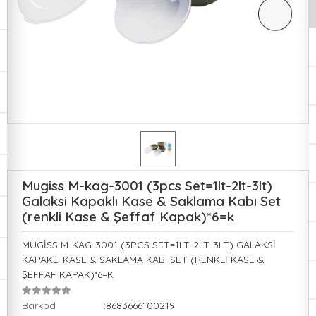
Mugiss M-kag-3001 (3pcs Set=1lt-2lt-3lt)
Galaksi Kapaklı Kase & Saklama Kabı Set
(renkli Kase & Şeffaf Kapak)*6=k
MUGİSS M-KAG-3001 (3PCS SET=1LT-2LT-3LT) GALAKSİ
KAPAKLI KASE & SAKLAMA KABI SET (RENKLİ KASE &
ŞEFFAF KAPAK)*6=K
Barkod
:8683666100219