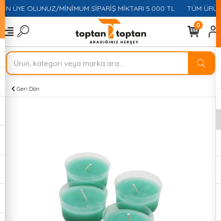
ÇİN ÜYE OLUNUZ/MİNİMUM SİPARİŞ MİKTARI 5.000 TL
TÜM ÜRÜNL
0
Geri Dön