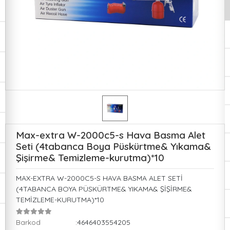
Max-extra W-2000c5-s Hava Basma Alet
Seti (4tabanca Boya Püskürtme& Yıkama&
Şişirme& Temizleme-kurutma)*10
MAX-EXTRA W-2000C5-S HAVA BASMA ALET SETİ
(4TABANCA BOYA PÜSKÜRTME& YIKAMA& ŞİŞİRME&
TEMİZLEME-KURUTMA)*10
Barkod
:4646403554205