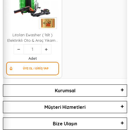
Lıtolan Ewasher ( 16lt )
Elektirikli Oto & Araç Yıkama
Tabancası & İlaç Pompası
Püskürtücü 4.8v*1
Adet
Kurumsal
Müşteri Hizmetleri
Bize Ulaşın