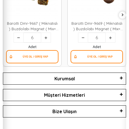
Barotti Dmr-9667 ( Mıknatıslı
Barotti Dmr-9669 ( Mıknatıslı
) Buzdolabı Magnet ( Mix=
) Buzdolabı Magnet ( Mix=
Mini Kek & Pasta )*6x50
Mini Muffin & Kek Kalıbı
)*6x50
Adet
Adet
Kurumsal
Müşteri Hizmetleri
Bize Ulaşın