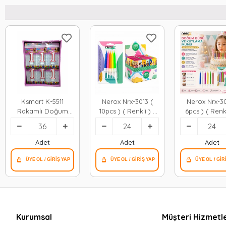
Ksmart K-5511
Nerox Nrx-3013 (
Nerox Nrx-30
Rakamlı Doğum
10pcs ) ( Renkli ) (
6pcs ) ( Renkl
Günü Mumu*36x20
Süs ) Doğum Günü
Süs ) Doğum
Mumu ( Beyaz
Mumu ( Be
Plastik Tutacak
Plastik Tuta
Adet
Adet
Adet
)*24x20
)*24x20
Kurumsal
Müşteri Hizmetle