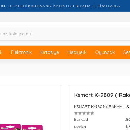
 KREDİ KARTINA %7 İSKONTO + KDV DAHİL FİYATLARLA
F
ik
Elektronik
Kırtasiye
Hediyelik
Oyuncak
Se
Ksmart K-9809 ( Rak
KSMART K-9809 ( RAKAMLI 
Barkod
:8
Marka
:K