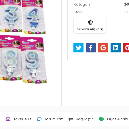
Kategori
:
Stok
:2
Güvenli Alışveriş
e
Tavsiye Et
Yorum Yaz
Karşılaştır
Fiyat Alarmı