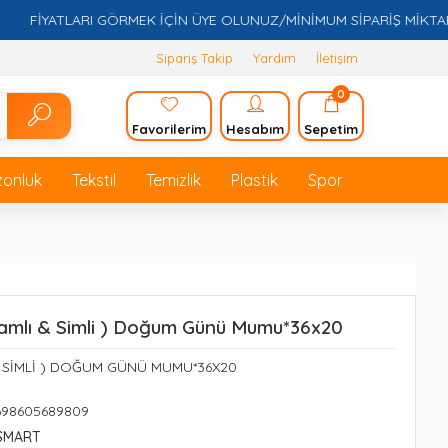
İYATLARI GÖRMEK İÇİN ÜYE OLUNUZ/MİNİMUM SİPARİŞ MİKTARI 5.0
Sipariş Takip
Yardım
İletişim
0
Favorilerim
Hesabım
Sepetim
zonluk
Tekstil
Temizlik
Plastik
Spor
amlı & Simli ) Doğum Günü Mumu*36x20
& SİMLİ ) DOĞUM GÜNÜ MUMU*36X20
698605689809
SMART