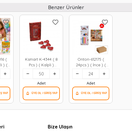
Benzer Ürünler
16 (
Ksmart K-4344 ( 8
Onton-612175 (
i ) (
Pcs ) ( Kalpli )
24pcs ) ( İnce ) (
 Günü
Kırmızı Tea Lıght
Renkli ) Doğum
yaz
Mum*50x6
Günü Mumu (
cak
Renkli Plastik
Adet
Adet
Tutacak )*24x12
ri
Bize Ulaşın