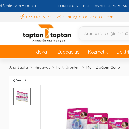
TARI 5.000 TL
TÜM ÜRÜNLERDE HAVALEDE %15 İSKONTO +
0530 031 61 27
siparis@toptanvetoptan.com
Hırdavat
Züccaciye
Kozmetik
Elektr
Ana Sayfa
Hırdavat
Parti Ürünleri
Mum Doğum Günü
Geri Dön