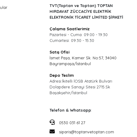
TVT(Toptan ve Toptan) TOPTAN
ular
HIRDAVAT ZÜCCACİYE ELEKTRİK
ELEKTRONİK TİCARET LİMİTED ŞİRKETİ
Çalışma Saatlerimiz
Pazartesi - Cuma: 09:00 - 19:30
Cumartesi: 09:30 - 15:30
Satış Ofisi
İsmet Paşa, Kamer Sk. No:57, 34040
Bayrampaşa/İstanbul
Depo Teslim
Adresi:İkitelli İOSB Atatürk Bulvarı
Dolapdere Sanayi Sitesi 2715.Sk
Başakşehir/İstanbul
Telefon & Whatsapp
:
0530 031 61 27
siparis@toptanvetoptan.com