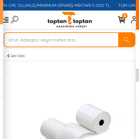
ÇİN ÜYE OLUNUZ/MİNİMUM SİPARİŞ MİKTARI 5.000 TL
TÜM ÜRÜNL
0
Geri Dön