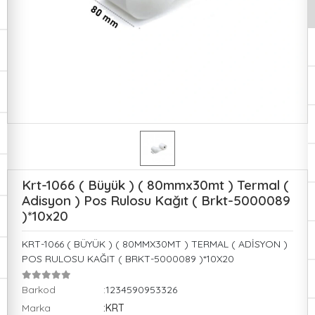
Krt-1066 ( Büyük ) ( 80mmx30mt ) Termal (
Adisyon ) Pos Rulosu Kağıt ( Brkt-5000089
)*10x20
KRT-1066 ( BÜYÜK ) ( 80MMX30MT ) TERMAL ( ADİSYON )
POS RULOSU KAĞIT ( BRKT-5000089 )*10X20
Barkod
:1234590953326
Marka
:KRT