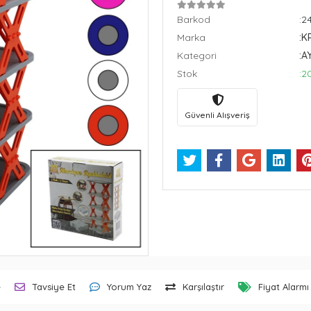
Barkod
:2
Marka
:K
Kategori
:A
Stok
:2
Güvenli Alışveriş
e
Tavsiye Et
Yorum Yaz
Karşılaştır
Fiyat Alarmı