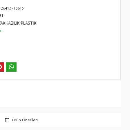
426413713616
RT
YAKKABILIK PLASTİK
0+
Ürün Önerileri