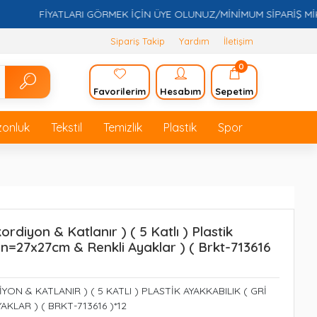
FİYATLARI GÖRMEK İÇİN ÜYE OLUNUZ/MİNİMUM SİPARİŞ MİKTARI
Sipariş Takip
Yardım
İletişim
0
Favorilerim
Hesabım
Sepetim
zonluk
Tekstil
Temizlik
Plastik
Spor
ordiyon & Katlanır ) ( 5 Katlı ) Plastik
an=27x27cm & Renkli Ayaklar ) ( Brkt-713616
YON & KATLANIR ) ( 5 KATLI ) PLASTİK AYAKKABILIK ( GRİ
KLAR ) ( BRKT-713616 )*12