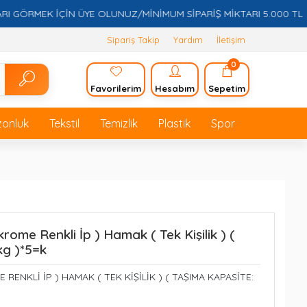
ÖRMEK İÇİN ÜYE OLUNUZ/MİNİMUM SİPARİŞ MİKTARI 5.000 TL
Sipariş Takip
Yardım
İletişim
0
Favorilerim
Hesabım
Sepetim
zonluk
Tekstil
Temizlik
Plastik
Spor
krome Renkli İp ) Hamak ( Tek Kişilik ) (
kg )*5=k
 RENKLİ İP ) HAMAK ( TEK KİŞİLİK ) ( TAŞIMA KAPASİTE: