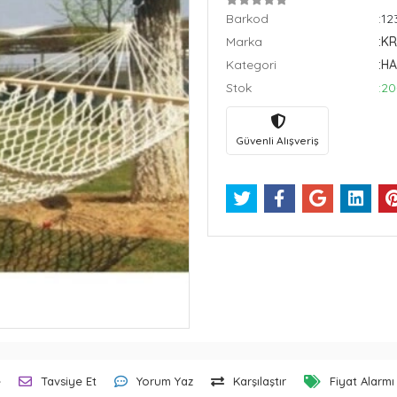
Barkod
:1
Marka
:K
Kategori
:H
Stok
:20
Güvenli Alışveriş
e
Tavsiye Et
Yorum Yaz
Karşılaştır
Fiyat Alarmı