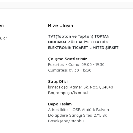
ri
Bize Ulaşın
TVT(Toptan ve Toptan) TOPTAN
ular
HIRDAVAT ZÜCCACİYE ELEKTRİK
ELEKTRONİK TİCARET LİMİTED ŞİRKETİ
Çalışma Saatlerimiz
Pazartesi - Cuma: 09:00 - 19:30
Cumartesi: 09:30 - 15:30
Satış Ofisi
İsmet Paşa, Kamer Sk. No:57, 34040
Bayrampaşa/İstanbul
Depo Teslim
Adresi:İkitelli İOSB Atatürk Bulvarı
Dolapdere Sanayi Sitesi 2715.Sk
Başakşehir/İstanbul