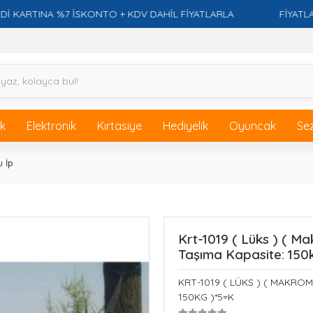
RTINA %7 İSKONTO + KDV DAHİL FİYATLARLA
FİYATLARI G
ik
Elektronik
Kırtasiye
Hediyelik
Oyuncak
Se
 İp
Krt-1019 ( Lüks ) ( Ma
Taşıma Kapasite: 150
KRT-1019 ( LÜKS ) ( MAKROME
150KG )*5=K