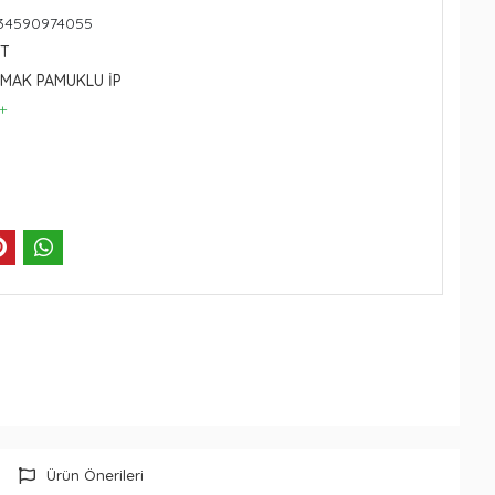
234590974055
RT
AMAK PAMUKLU İP
+
Ürün Önerileri