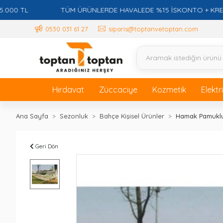
 TL
TÜM ÜRÜNLERDE HAVALEDE %15 İSKONTO + KREDİ KA
0530 031 61 27
siparis@toptanvetoptan.com
Hırdavat
Züccaciye
Kozmetik
Elektr
Ana Sayfa
Sezonluk
Bahçe Kişisel Ürünler
Hamak Pamuklu
Geri Dön