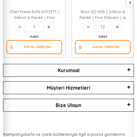
Chef Prime Enfa Enf-1277 (
İbico İ22-005 ( Silikon &
Silikon & Renkli ) Fırın
Renkli ) Fırın Eldiveni ( Isı
Eldiveni ( Isı Geçirmez ) ( İçi
Geçirmez ) ( Kumaş İç Yüzey
Bezli )*200
)*12x16
Adet
Adet
Kurumsal
Müşteri Hizmetleri
Bize Ulaşın
Kampanyalarla ve içerik bültenleriyle ilgili e-posta gönderimi