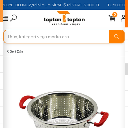
İN ÜYE OLUNUZ/MİNİMUM SİPARİŞ MİKTARI 5.000 TL
TÜM ÜRÜNLE
0
Geri Dön