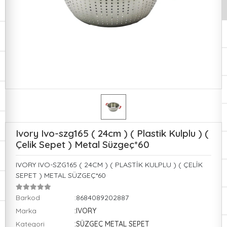
Ivory Ivo-szg165 ( 24cm ) ( Plastik Kulplu ) (
Çelik Sepet ) Metal Süzgeç*60
IVORY IVO-SZG165 ( 24CM ) ( PLASTİK KULPLU ) ( ÇELİK
SEPET ) METAL SÜZGEÇ*60
Barkod
:8684089202887
Marka
:IVORY
Kategori
:SÜZGEÇ METAL SEPET