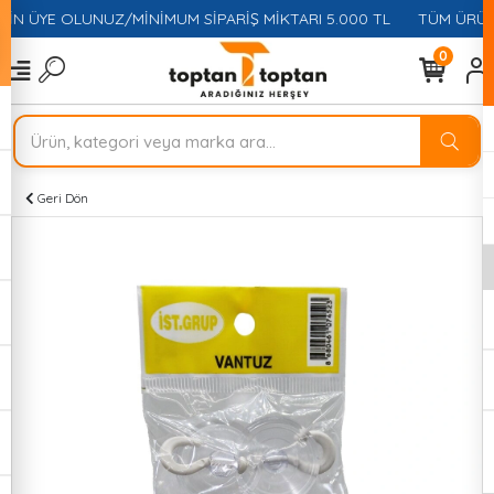
ÇİN ÜYE OLUNUZ/MİNİMUM SİPARİŞ MİKTARI 5.000 TL
TÜM ÜRÜNL
0
Geri Dön