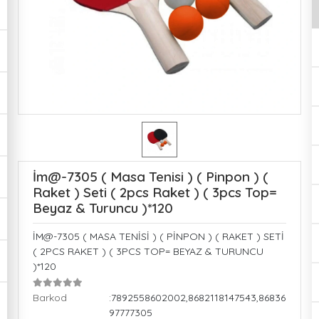
İm@-7305 ( Masa Tenisi ) ( Pinpon ) (
Raket ) Seti ( 2pcs Raket ) ( 3pcs Top=
Beyaz & Turuncu )*120
İM@-7305 ( MASA TENİSİ ) ( PİNPON ) ( RAKET ) SETİ
( 2PCS RAKET ) ( 3PCS TOP= BEYAZ & TURUNCU
)*120
Barkod
:7892558602002,8682118147543,86836
97777305