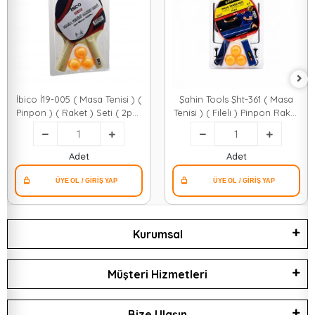
İbico İ19-005 ( Masa Tenisi ) (
Şahin Tools Şht-361 ( Masa
Pinpon ) ( Raket ) Seti ( 2pcs
Tenisi ) ( Fileli ) Pinpon Raket
Raket - 3pcs Top )*80
Seti ( 2pcs Raket & 3pcs Top
& 1pcs File - Ayak )*50
Adet
Adet
Kurumsal
Müşteri Hizmetleri
Bize Ulaşın