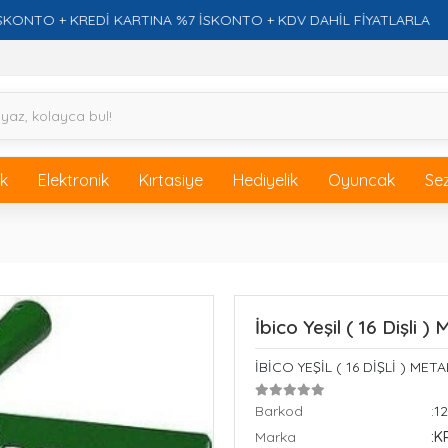
TO + KREDİ KARTINA %7 İSKONTO + KDV DAHİL FİYATLARLA
ik
Elektronik
Kırtasiye
Hediyelik
Oyuncak
Se
İbico Yeşil ( 16 Dişli )
İBİCO YEŞİL ( 16 DİŞLİ ) META
Barkod
:1
Marka
:K