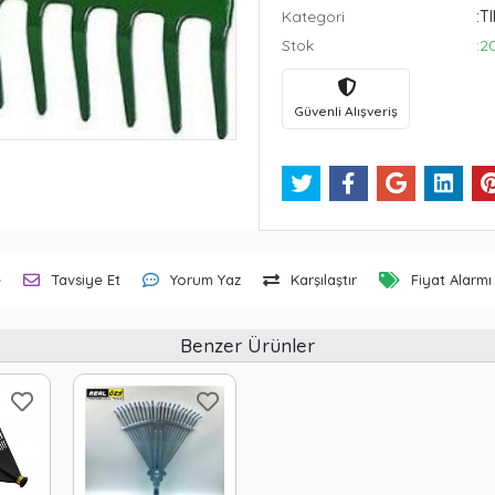
Kategori
:T
Stok
:2
Güvenli Alışveriş
e
Tavsiye Et
Yorum Yaz
Karşılaştır
Fiyat Alarmı
Benzer Ürünler