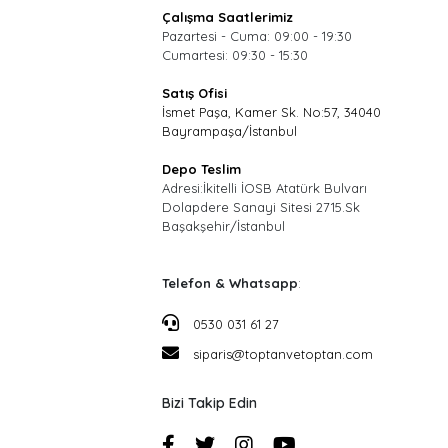
Çalışma Saatlerimiz
Pazartesi - Cuma: 09:00 - 19:30
Cumartesi: 09:30 - 15:30
Satış Ofisi
İsmet Paşa, Kamer Sk. No:57, 34040
Bayrampaşa/İstanbul
Depo Teslim
Adresi:İkitelli İOSB Atatürk Bulvarı
Dolapdere Sanayi Sitesi 2715.Sk
Başakşehir/İstanbul
Telefon & Whatsapp
:
0530 031 61 27
siparis@toptanvetoptan.com
Bizi Takip Edin