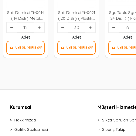
Sait Demirci Tt-0014
Sait Demirci Yt-0021
Sgs Tools Sgs-
( 14 Dişli ) Metal
( 20 Dişli ) ( Plastik )
24 Dişli ) ( Pla
Tırmık ( Takviyeli ) (
Yaprak Tırmık*30x1
Siyah Tırmık
37cm )*12x1
Adet
Adet
Adet
Kurumsal
Müşteri Hizmetle
Hakkımızda
Sıkça Sorulan Sor
Gizlilik Sözleşmesi
Sipariş Takip