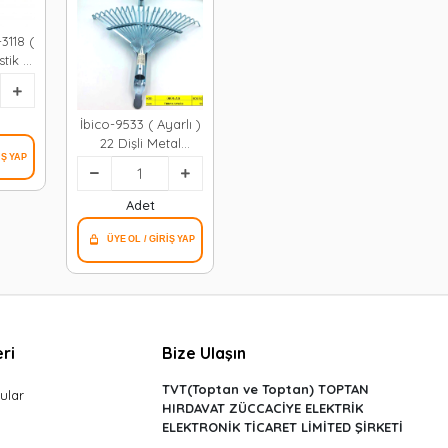
3118 (
stik )
*6=k
İbico-9533 ( Ayarlı )
22 Dişli Metal
Tırmık*50
Adet
ri
Bize Ulaşın
TVT(Toptan ve Toptan) TOPTAN
ular
HIRDAVAT ZÜCCACİYE ELEKTRİK
ELEKTRONİK TİCARET LİMİTED ŞİRKETİ