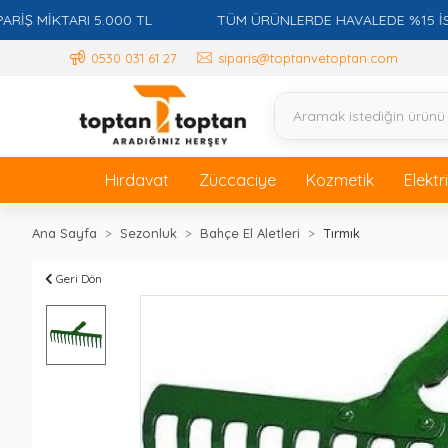
 MİKTARI 5.000 TL
TÜM ÜRÜNLERDE HAVALEDE %15 İSKON
0530 031 61 27
siparis@toptanvetoptan.com
Hırdavat
Züccaciye
Kozmetik
Elektr
Ana Sayfa
Sezonluk
Bahçe El Aletleri
Tırmık
Geri Dön