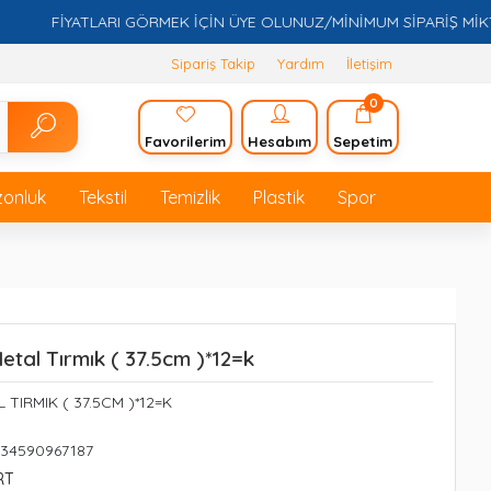
FİYATLARI GÖRMEK İÇİN ÜYE OLUNUZ/MİNİMUM SİPARİŞ MİKTARI
Sipariş Takip
Yardım
İletişim
0
Favorilerim
Hesabım
Sepetim
zonluk
Tekstil
Temizlik
Plastik
Spor
 Metal Tırmık ( 37.5cm )*12=k
L TIRMIK ( 37.5CM )*12=K
234590967187
RT