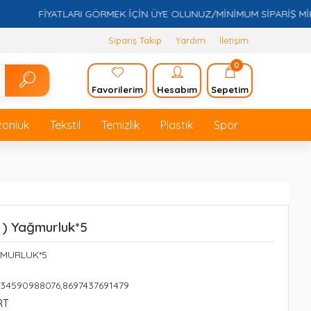
FİYATLARI GÖRMEK İÇİN ÜYE OLUNUZ/MİNİMUM SİPARİŞ MİKTARI
Sipariş Takip
Yardım
İletişim
0
Favorilerim
Hesabım
Sepetim
zonluk
Tekstil
Temizlik
Plastik
Spor
h ) Yağmurluk*5
AĞMURLUK*5
234590988076,8697437691479
RT