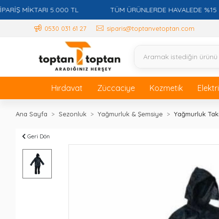
Ş MİKTARI 5.000 TL
TÜM ÜRÜNLERDE HAVALEDE %15 İSKON
0530 031 61 27
siparis@toptanvetoptan.com
Hırdavat
Züccaciye
Kozmetik
Elektr
Ana Sayfa
Sezonluk
Yağmurluk & Şemsiye
Yağmurluk Tak
Geri Dön