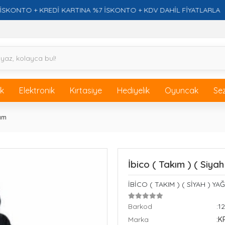
TO + KREDİ KARTINA %7 İSKONTO + KDV DAHİL FİYATLARLA
ik
Elektronik
Kırtasiye
Hediyelik
Oyuncak
Se
ım
İbico ( Takım ) ( Siya
İBİCO ( TAKIM ) ( SİYAH ) Y
Barkod
:1
Marka
:K