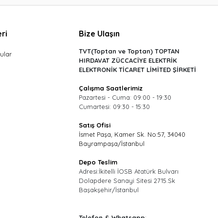
ri
Bize Ulaşın
TVT(Toptan ve Toptan) TOPTAN
ular
HIRDAVAT ZÜCCACİYE ELEKTRİK
ELEKTRONİK TİCARET LİMİTED ŞİRKETİ
Çalışma Saatlerimiz
Pazartesi - Cuma: 09:00 - 19:30
Cumartesi: 09:30 - 15:30
Satış Ofisi
İsmet Paşa, Kamer Sk. No:57, 34040
Bayrampaşa/İstanbul
Depo Teslim
Adresi:İkitelli İOSB Atatürk Bulvarı
Dolapdere Sanayi Sitesi 2715.Sk
Başakşehir/İstanbul
Telefon & Whatsapp
: