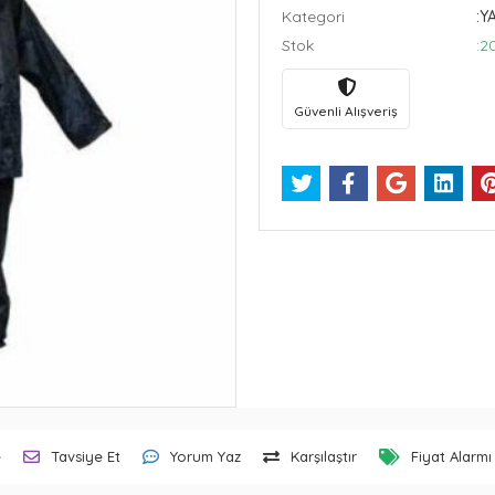
Kategori
:Y
Stok
:2
Güvenli Alışveriş
e
Tavsiye Et
Yorum Yaz
Karşılaştır
Fiyat Alarmı