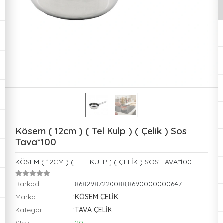
Kösem ( 12cm ) ( Tel Kulp ) ( Çelik ) Sos
Tava*100
KÖSEM ( 12CM ) ( TEL KULP ) ( ÇELİK ) SOS TAVA*100
Barkod
:8682987220088,8690000000647
Marka
:KÖSEM ÇELİK
Kategori
:TAVA ÇELİK
Stok
:20+